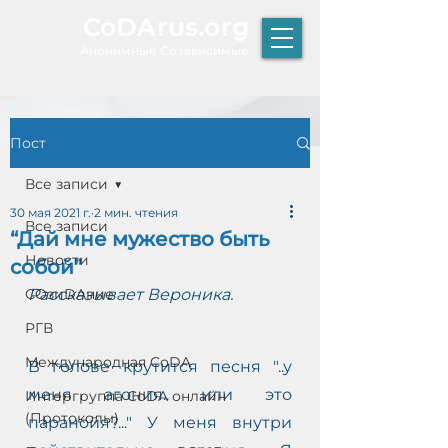
CoDArus.org
А
нонимные Созависимые
Пост
ЫТИЕ
Все записи
30 мая 2021 г.
2 мин. чтения
Все записи
“Дай мне мужество быть
Р
Новости
собой”
К
Т
COзиDAние
Рассказывает Вероника.
О
РГВ
Международная CoDA
В голове крутится песня "..у 
меня агония.. или это 
Интергруппа CoDA онлайн
(Протоколы)
паранойя?..." У меня внутри 