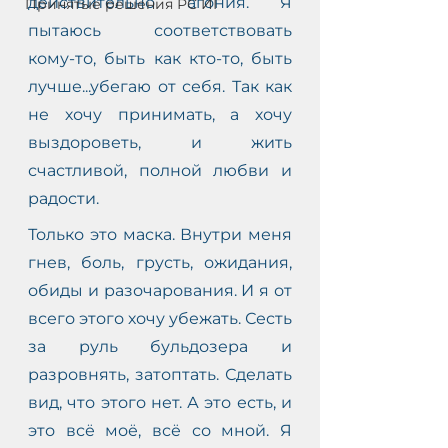
действительно агония. Я 
Принятые решения РС ИГ
пытаюсь соответствовать 
кому-то, быть как кто-то, быть 
лучше...убегаю от себя. Так как 
не хочу принимать, а хочу 
С
выздороветь, и жить 
АМ
счастливой, полной любви и 
О
радости.
-
Только это маска. Внутри меня 
гнев, боль, грусть, ожидания, 
обиды и разочарования. И я от 
всего этого хочу убежать. Сесть 
за руль бульдозера и 
разровнять, затоптать. Сделать 
вид, что этого нет. А это есть, и 
это всё моё, всё со мной. Я 