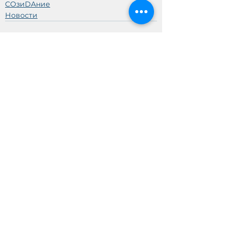
COзиDAние
Новости
Смотреть все
Недавние посты