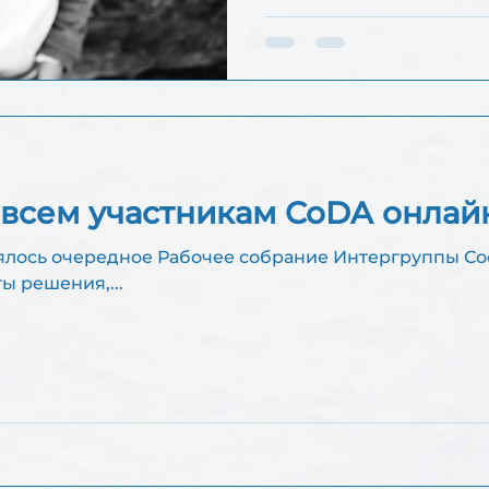
всем участникам CoDA онлай
ое Рабочее собрание Интергруппы Сообщества CoDA онлайн,
ты решения,...