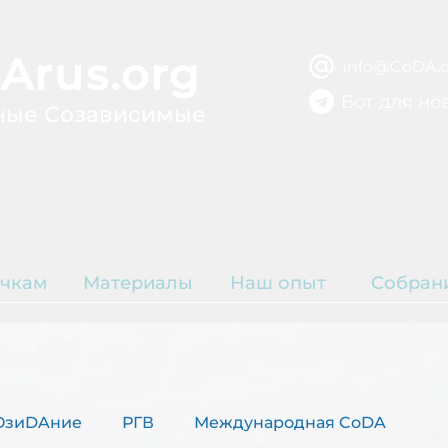
Arus.org
info@CoDA.o
Бот для но
ные Созависимые
ВЫЗДОРОВЛЕ
ЫТИЕ
Р
чкам
Материалы
Наш опыт
Собран
К
OзиDAние
РГВ
Международная CoDA