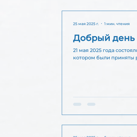
Интергруппа CoDA онлайн
25 мая 2025 г.
1 мин. чтения
Добрый день 
С
А
21 мая 2025 года состо
котором были приняты р