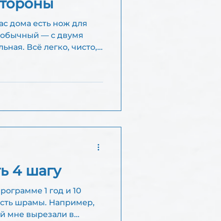
стороны
еобычный — с двумя
ьная. Всё легко, чисто,
ь 4 шагу
рограмме 1 год и 10
ый мне вырезали в