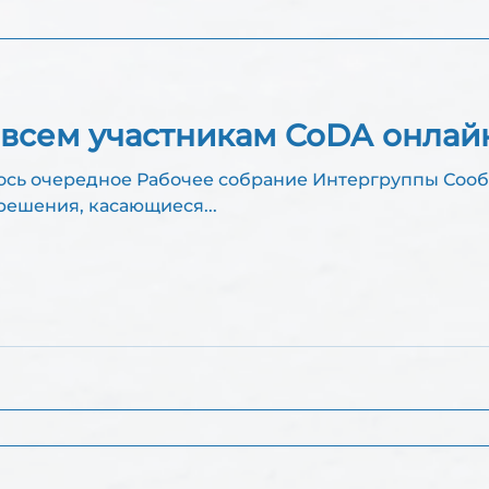
 (Протоколы)
Принятые решения РС ИГ
ЕНИ
всем участникам CoDA онлай
М
ялось очередное Рабочее собрание Интергруппы Соо
Ж
ешения, касающиеся...
А
О
В
-
У