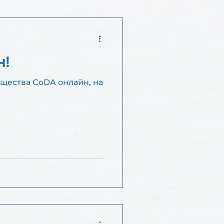
Е
н!
бщества CoDA онлайн, на