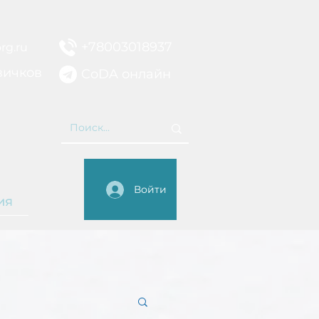
+78003018937
rg.ru
вичков
CoDA онлайн
НИЕ
Войти
ия