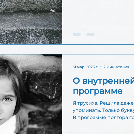
детстве....
31 мар. 2025 г.
2 мин. чтения
О внутренней
программе
Я трусиха. Решила даже
упоминать. Только букву
В программе полтора г
с...