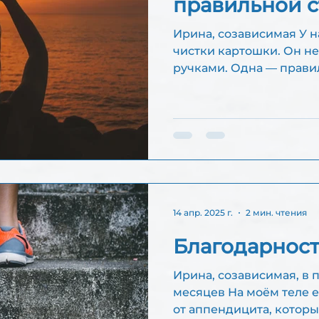
правильной 
Ирина, созависимая У нас дома есть нож для
чистки картошки. Он н
ручками. Одна — правил
удобно....
14 апр. 2025 г.
2 мин. чтения
Благодарност
Ирина, созависимая, в п
месяцев На моём теле есть шрамы. Например,
от аппендицита, котор