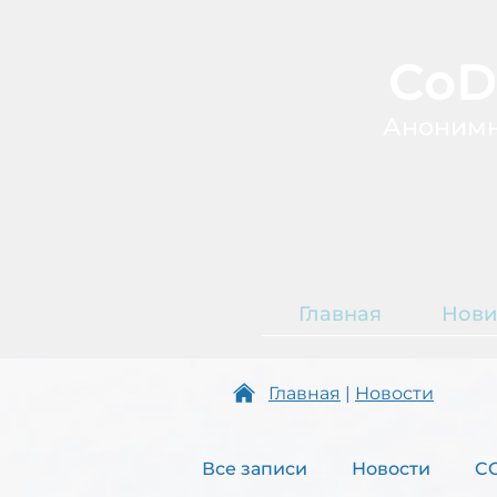
CoD
А
ноним
Главная
Нови
Т
О
Главная
|
Новости
Все записи
Новости
C