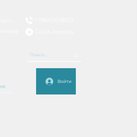
+78003018937
rg.ru
вичков
CoDA онлайн
НИЕ
Войти
ия