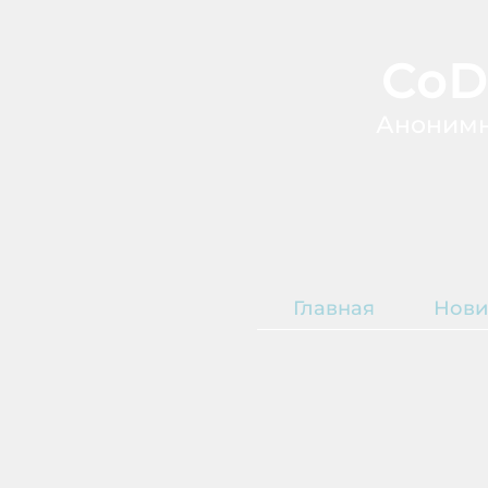
CoD
А
ноним
Главная
Нови
Т
О