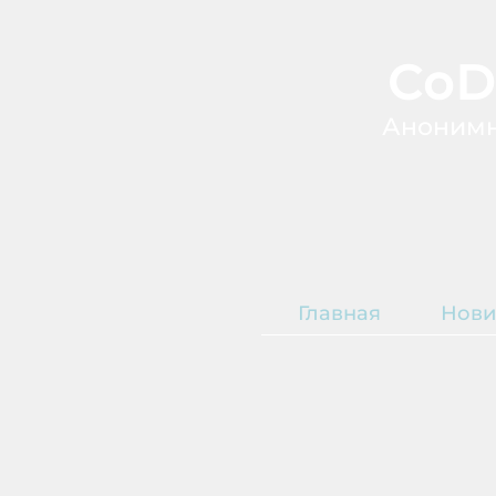
CoD
А
ноним
Главная
Нови
Т
О