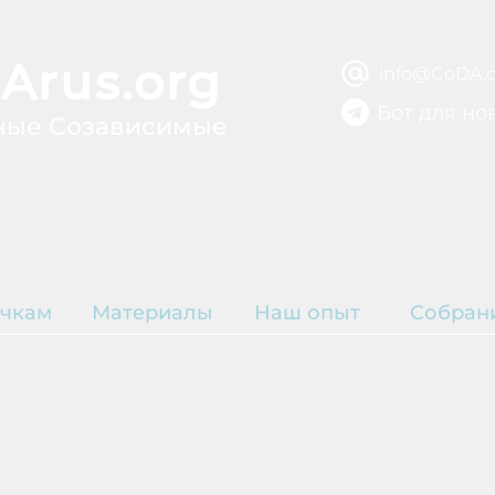
Arus.org
info@CoDA.o
Бот для но
ные Созависимые
ВЫЗДОРОВЛЕ
ЫТИЕ
Р
чкам
Материалы
Наш опыт
Собран
К