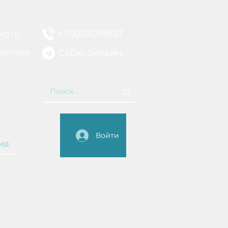
+78003018937
rg.ru
вичков
CoDA онлайн
НИЕ
Войти
ия