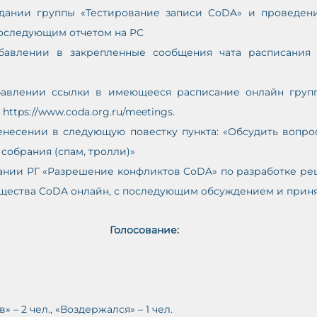
здании группы «Тестирование записи CoDA» и проведени
 последующим отчетом на РС
обавлении в закрепленные сообщения чата расписания 
бавлении ссылки в имеющееся расписание онлайн групп
ttps://www.coda.org.ru/meetings.
ренесении в следующую повестку пункта: «Обсудить вопро
 собрания (спам, тролли)»
дании РГ «Разрешение конфликтов CoDA» по разработке ре
бщества CoDA онлайн, с последующим обсуждением и приня
Голосование:
ив» – 2 чел., «Воздержался» – 1 чел.