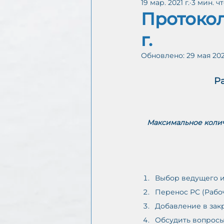
19 мар. 2021 г.
3 мин. ч
Интергруппа CoDA онл
Протокол
г.
Обновлено:
29 мая 202
С
А
Ра
Максимальное количе
Выбор ведущего и
Перенос РС (Рабо
Добавление в зак
Обсудить вопросы 