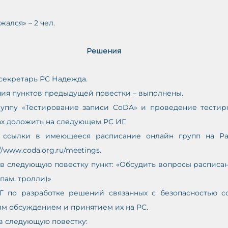
ржался» – 2 чел.
Решения
 секретарь РС Надежда.
ния пунктов предыдущей повестки – выполнены.
руппу «Тестирование записи CoDA» и проведение тестиро
тах доложить на следующем РС ИГ.
 ссылки в имеющееся расписание онлайн групп на Рас
://www.coda.org.ru/meetings
.
в следующую повестку пункт: «Обсудить вопросы расписан
пам, тролли)»
Г по разработке решений связанных с безопасностью с
им обсуждением и принятием их на РС.
в следующую повестку: