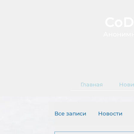
CoD
А
ноним
Главная
Нови
Т
О
Все записи
Новости