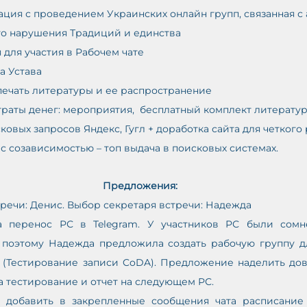
ация с проведением Украинских онлайн групп, связанная с
го нарушения Традиций и единства 
ля участия в Рабочем чате      
а Устава 
печать литературы и ее распространение 
раты денег: мероприятия,  бесплатный комплект литератур
овых запросов Яндекс, Гугл + доработка сайта для четкого
 с созависимостью – топ выдача в поисковых системах. 
Предложения:
тречи: Денис. Выбор секретаря встречи: Надежда
а перенос РС в Telegram. У участников РС были сомн
 поэтому Надежда предложила создать рабочую группу дл
m (Тестирование записи CoDA). Предложение наделить дов
на тестирование и отчет на следующем РС.
 добавить в закрепленные сообщения чата расписание 