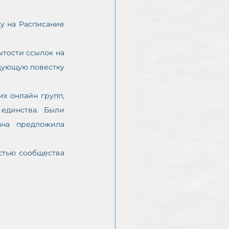
у на Расписание 
тости ссылок на 
дующую повестку 
 онлайн групп, 
динства. Были 
на предложила 
стью сообщества 