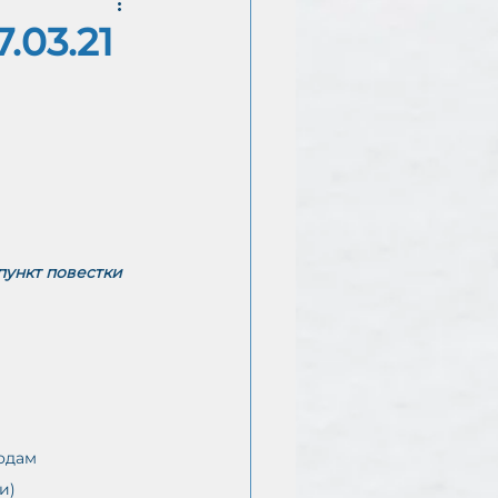
.03.21
Е
пункт повестки 
одам 
и) 