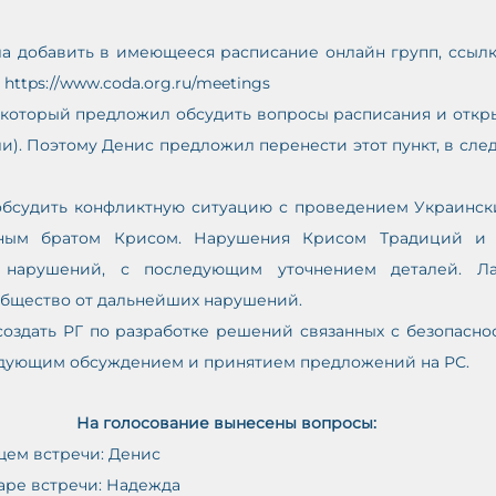
ла добавить в имеющееся расписание онлайн групп, ссылк
ttps://www.coda.org.ru/meetings 
, который предложил обсудить вопросы расписания и откры
ли). Поэтому Денис предложил перенести этот пункт, в сле
обсудить конфликтную ситуацию с проведением Украинских
мным братом Крисом. Нарушения Крисом Традиций и е
 нарушений, с последующим уточнением деталей. Ла
общество от дальнейших нарушений.
создать РГ по разработке решений связанных с безопасно
едующим обсуждением и принятием предложений на РС.
На голосование вынесены вопросы:
ущем встречи: Денис
аре встречи: Надежда