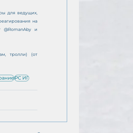
ры для ведущих, 
реагирования на 
т @RomanAby и 
, тролли) (от 
рание
РС ИГ