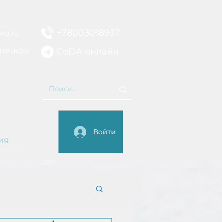
+78003018937
rg.ru
вичков
CoDA онлайн
НИЕ
Войти
ия