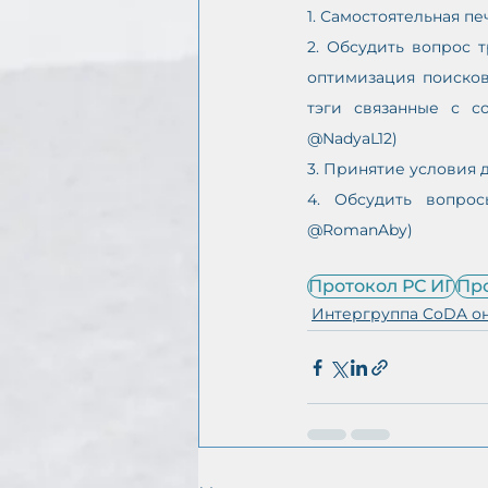
1. Самостоятельная п
2. Обсудить вопрос 
оптимизация поисковы
тэги связанные с с
@NadyaL12)
3. Принятие условия д
4. Обсудить вопрос
@RomanAby)
Протокол РС ИГ
Про
Интергруппа CoDA о