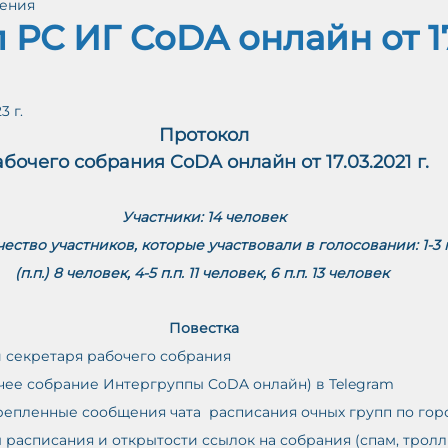
тения
айн (Протоколы)
Принятые решения РС ИГ
 РС ИГ CoDA онлайн от 17
ЕНИ
3 г.
Протокол
М
бочего собрания CoDA онлайн от 17.03.2021 г.
Ж
А
О
В
Участники: 14 человек
-
У
ство участников, которые участвовали в голосовании: 1-3 
(п.п.) 8 человек, 4-5 п.п. 11 человек, 6 п.п. 13 человек 
Повестка
 секретаря рабочего собрания
чее собрание Интергруппы CoDA онлайн) в Telegram 
репленные сообщения чата  расписания очных групп по гор
расписания и открытости ссылок на собрания (спам, тролл