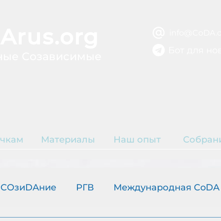
Arus.org
info@CoDA.o
Бот для но
ные Созависимые
ВЫЗДОРОВЛЕ
ЫТИЕ
Р
чкам
Материалы
Наш опыт
Собран
К
COзиDAние
РГВ
Международная CoDA