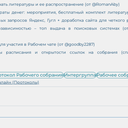
ечать литературы и ее распространение (от @RomanAby)
траты денег: мероприятия, бесплатный комплект литерату
х запросов Яндекс, Гугл + доработка сайта для четкого 
озависимостью – топ выдача в поисковых системах (о
ля участия в Рабочем чате (от @goodby2287)
ы расписания и открытости ссылок на собрания (спам
токол Рабочего собрания
Интергруппа
Рабочее соб
нлайн (Протоколы)