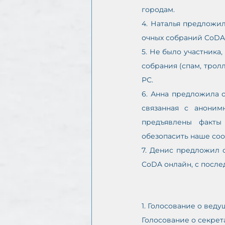
городам.
4. Наталья предложи
очных собраний CoDA h
5. Не было участника
собрания (спам, трол
РС.
6. Анна предложила 
связанная с анони
предъявлены факты
обезопасить наше со
7. Денис предложил 
CoDA онлайн, с посл
1. Голосование о вед
Голосование о секрет