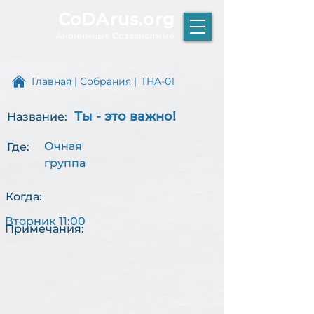
CoDArus.org
А
нонимные Созависимые
Главная
|
Собрания
|
THA-01
Ты - это важно!
Название:
ЫТИЕ
Очная
Где:
группа
Р
К
Когда:
Т
О
Вторник 11:00
Примечания: