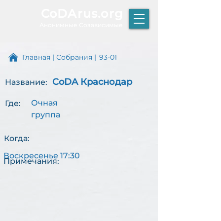
CoDArus.org
А
нонимные Созависимые
Главная
|
Собрания
|
93-01
CoDA Краснодар
Название:
ЫТИЕ
Очная
Где:
группа
Р
К
Когда:
Т
О
Воскресенье 17:30
Примечания: