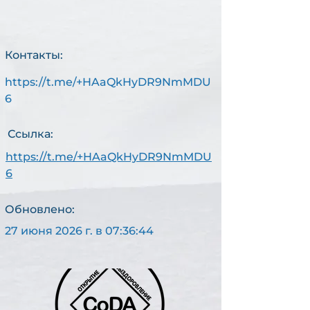
Контакты:
https://t.me/+HAaQkHyDR9NmMDU
С
6
АМ
О
Ссылка:
-
https://t.me/+HAaQkHyDR9NmMDU
6
Обновлено:
27 июня 2026 г. в 07:36:44