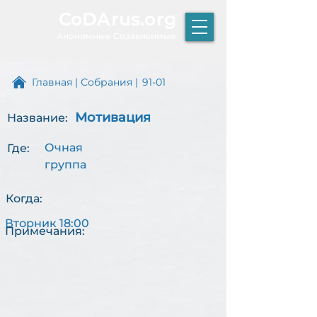
CoDArus.org
А
нонимные Созависимые
Главная
|
Собрания
|
91-01
Мотивация
Название:
ЫТИЕ
Очная
Где:
группа
Р
К
Когда:
Т
О
Вторник 18:00
Примечания: