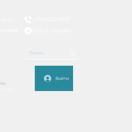
+78003018937
rg.ru
вичков
CoDA онлайн
НИЕ
Войти
ия