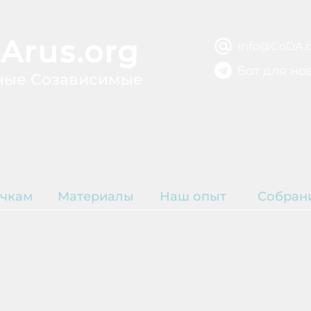
Arus.org
info@CoDA.o
Бот для но
ные Созависимые
ВЫЗДОРОВЛЕ
ЫТИЕ
Р
чкам
Материалы
Наш опыт
Собран
К