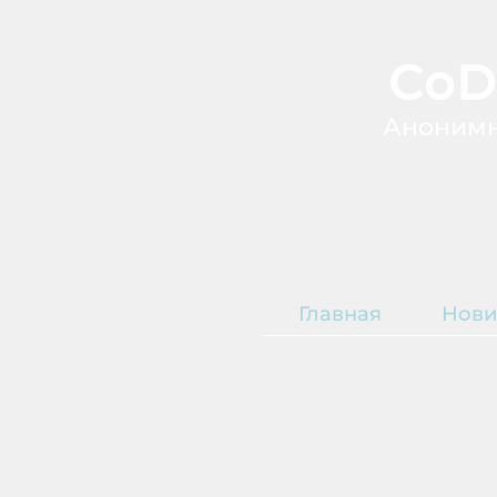
CoD
А
ноним
Главная
Нови
Т
О