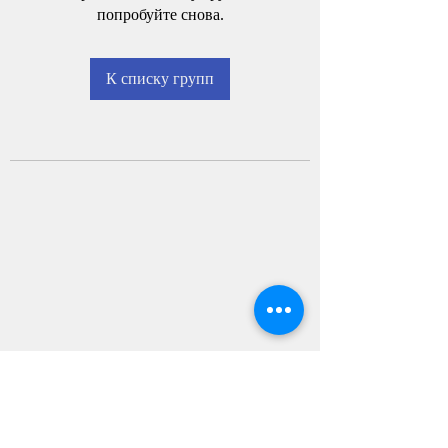
попробуйте снова.
К списку групп
С
АМ
О
-
CoDАrus.org