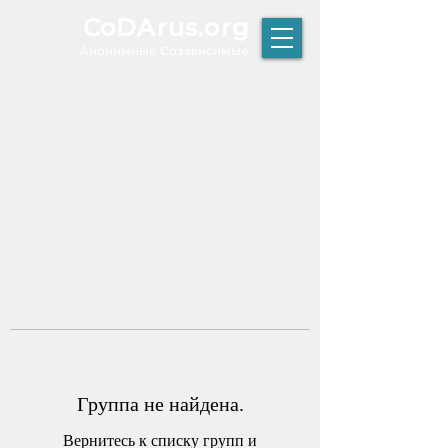
CoDArus.org
А
нонимные Созависимые
ЫТИЕ
Р
К
Т
О
Группа не найдена.
Вернитесь к списку групп и