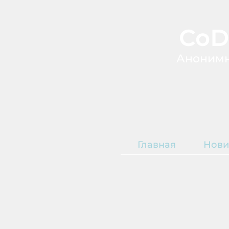
CoD
А
ноним
Главная
Нови
Т
О