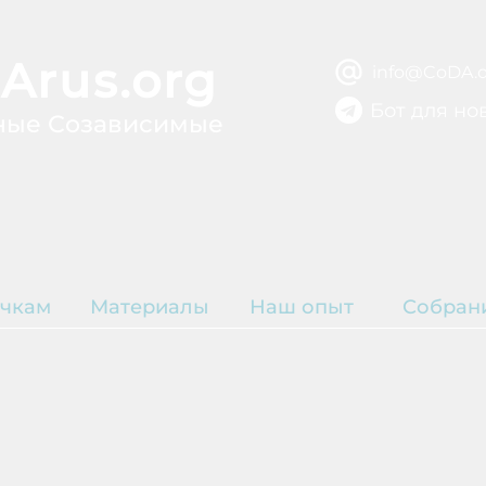
Arus.org
info@CoDA.o
Бот для но
ные Созависимые
ВЫЗДОРОВЛЕ
ЫТИЕ
Р
чкам
Материалы
Наш опыт
Собран
К