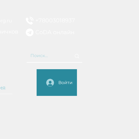
+78003018937
rg.ru
вичков
CoDA онлайн
НИЕ
Войти
ия