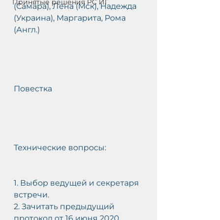
Принятые решения РС ИГ
(Самара), Лена (Мск), Надежда 
(Украина), Маргарита, Рома 
(Англ.)
С
АМ
Повестка
О
-
Технические вопросы:
1. Выбор ведущей и секретаря 
встречи.
2. Зачитать предыдущий 
протокол от 16 июня 2020 .