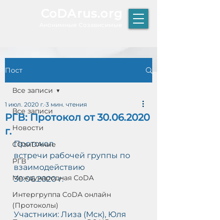
CoDArus.org
А
нонимные Созависимые
Пост
ЫТИЕ
Все записи
1 июл. 2020 г.
3 мин. чтения
Все записи
РГВ: Протокол от 30.06.2020
Р
Новости
г.
К
Т
Протокол
COзиDAние
О
встречи рабочей группы по 
РГВ
взаимодействию
Международная CoDA
30.06.2020 г.
Интергруппа CoDA онлайн
(Протоколы)
Участники: Лиза (Мск), Юля 