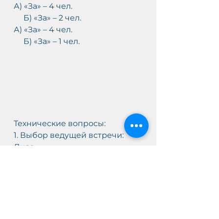
А) «За» – 4 чел.
     Б) «За» – 2 чел.
А) «За» – 4 чел.
     Б) «За» – 1 чел.
Технические вопросы:
1. Выбор ведущей встречи: 
Лиза
    Выбор секретаря встречи: 
Надежда
Лиза зачитала решение из 
протокола предыдущего РГВ.
На время действия РГВ 
голосовать в РГВ могут те, кто 