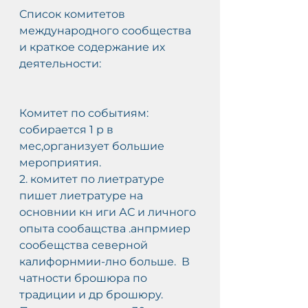
Список комитетов 
международного сообщества 
и краткое содержание их 
деятельности:
Комитет по событиям:  
собирается 1 р в 
мес,организует большие 
мероприятия.
2. комитет по лиетратуре 
пишет лиетратуре на 
основнии кн иги АС и личного 
опыта сообащства .анпрмиер 
сообещства северной 
калифорнмии-лно больше.  В 
чатности брошюра по 
традиции и др брошюру.  