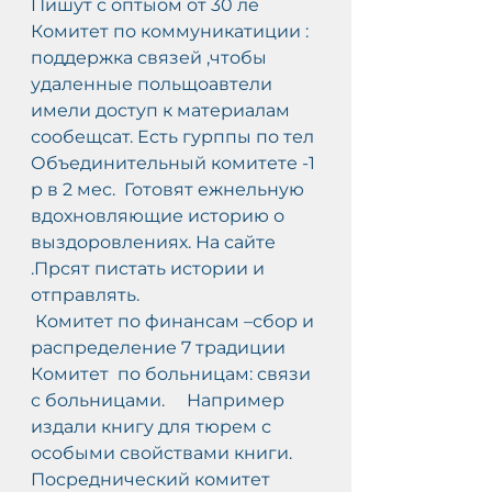
Пишут с оптыом от 30 ле
Комитет по коммуникатиции : 
поддержка связей ,чтобы 
удаленные польщоавтели 
имели доступ к материалам 
сообещсат. Есть гурппы по тел
Объединительный комитете -1 
р в 2 мес.  Готовят ежнельную  
вдохновляющие историю о 
выздоровлениях. На сайте  
.Прсят пистать истории и 
отправлять.
 Комитет по финансам –сбор и 
распределение 7 традиции
Комитет  по больницам: связи 
с больницами.     Например 
издали книгу для тюрем с 
особыми свойствами книги.
Посреднический комитет 