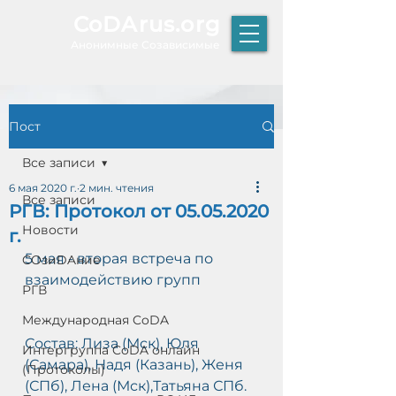
CoDArus.org
А
нонимные Созависимые
Пост
ЫТИЕ
Все записи
6 мая 2020 г.
2 мин. чтения
Все записи
РГВ: Протокол от 05.05.2020
Р
Новости
г.
К
Т
5 мая - вторая встреча по 
COзиDAние
О
взаимодействию групп 
РГВ
Международная CoDA
Состав: Лиза (Мск), Юля 
Интергруппа CoDA онлайн
(Самара), Надя (Казань), Женя 
(Протоколы)
(СПб), Лена (Мск),Татьяна СПб.