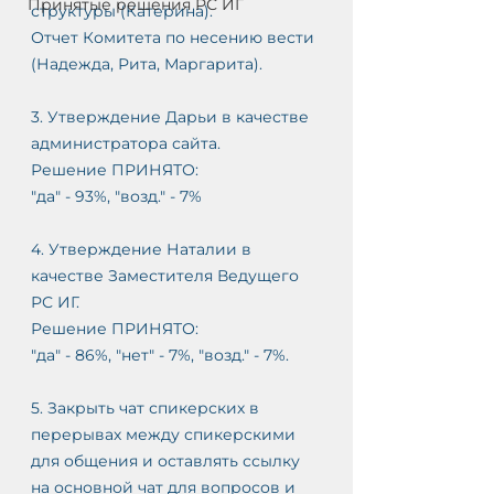
Принятые решения РС ИГ
структуры (Катерина).
Отчет Комитета по несению вести 
(Надежда, Рита, Маргарита).
3. Утверждение Дарьи в качестве 
С
администратора сайта.
АМ
Решение ПРИНЯТО:
"да" - 93%, "возд." - 7%
О
-
4. Утверждение Наталии в 
качестве Заместителя Ведущего 
РС ИГ.
Решение ПРИНЯТО:
"да" - 86%, "нет" - 7%, "возд." - 7%. 
5. Закрыть чат спикерских в 
перерывах между спикерскими 
для общения и оставлять ссылку 
на основной чат для вопросов и 