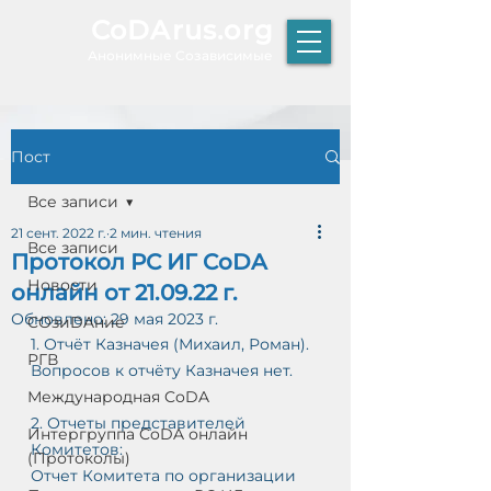
CoDArus.org
А
нонимные Созависимые
Пост
ЫТИЕ
Все записи
21 сент. 2022 г.
2 мин. чтения
Все записи
Протокол РС ИГ CoDA
Р
Новости
онлайн от 21.09.22 г.
К
Т
Обновлено:
29 мая 2023 г.
COзиDAние
О
1. Отчёт Казначея (Михаил, Роман).
РГВ
Вопросов к отчёту Казначея нет.
Международная CoDA
2. Отчеты представителей 
Интергруппа CoDA онлайн
Комитетов: 
(Протоколы)
Отчет Комитета по организации 