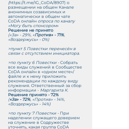
(
https://t.me/IG_CoDA/8907
) о 
размещении на общем Канале 
анонимных созависимых и 
автоматически в общем чате 
CoDA онлайн 
опроса по каналу 
«Могу быть спонсором
»
Решение не принято
(«За» - 29%, «
Против» - 71%
, 
«Воздержусь» - 0%)
>пункт 5 Повестки перенесён в 
связи с отсутствием инициатора.
>по пункту 6 Повестки - 
Собрать 
все виды служений в Сообществе 
CoDA онлайн в «одном месте»/
файле и к нему приложить 
рекомендации по каждому виду 
служения. Ответственный за сбор 
информации - 
Маргарита К. 
Решение принято - 72%
(
«За» - 72%
, «Против» - 14%, 
«Воздержусь» - 14%)
>по пункту 7 Повестки - 
При 
наделении служащего доверием 
на служение в Содружестве  
уточнять, какая группа CoDA 