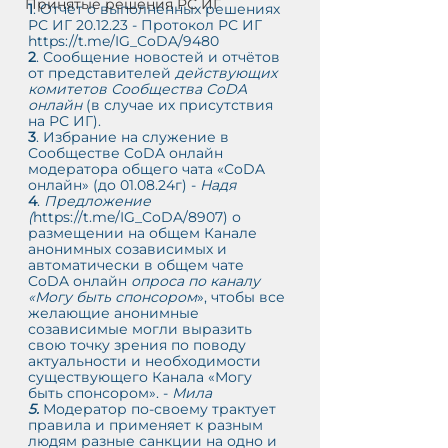
Принятые решения РС ИГ
1
. Отчёт о выполненных решениях 
РС ИГ 20.12.23 - Протокол РС ИГ 
https://t.me/IG_CoDA/9480
2
. Сообщение новостей и отчётов 
от представителей 
действующих 
комитетов Сообщества CoDA 
онлайн 
(в случае их присутствия 
на РС ИГ). 
С
3
. Избрание на служение в 
АМ
Сообществе CoDA онлайн 
модератора общего чата «CoDA 
онлайн» (до 01.08.24г) - 
Надя
О
4
. 
Предложение 
-
(
https://t.me/IG_CoDA/8907
) о 
размещении на общем Канале 
анонимных созависимых и 
автоматически в общем чате 
CoDA онлайн 
опроса по каналу 
«Могу быть спонсором
», чтобы все 
желающие анонимные 
созависимые могли выразить 
свою точку зрения по поводу 
актуальности и необходимости 
существующего Канала «Могу 
быть спонсором». - 
Мила 
5. 
Модератор по-своему трактует 
правила и применяет к разным 
людям разные санкции на одно и 