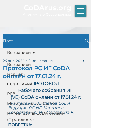
CoDArus.org
А
нонимные Созависимые
Пост
ЫТИЕ
Все записи
24 янв. 2024 г.
2 мин. чтения
Все записи
Протокол РС ИГ CoDA
Р
Новости
онлайн от 17.01.24 г.
К
Т
ПРОТОКОЛ 
COзиDAние
О
Рабочего собрания ИГ 
РГВ
(VE) CoDА онлайн от 17.01.24 г.
Участвовали: 12 членов CoDA
Международная CoDA
Ведущие РС ИГ: Катерина
Секретарь РС ИГ: Маргарита К.
Интергруппа CoDA онлайн
(Протоколы)
ПОВЕСТКА: