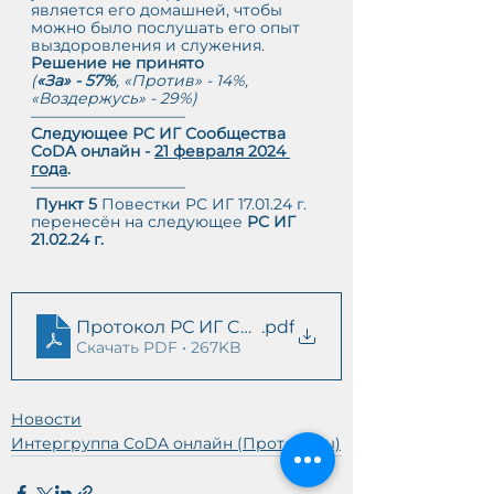
является его домашней, чтобы 
можно было послушать его опыт 
выздоровления и служения. 
Решение не принято
(
«За» - 57%
, «Против» - 14%, 
«Воздержусь» - 29%)
——————————
Следующее РС ИГ Сообщества 
CoDA онлайн - 
21 февраля 2024 
года
.
——————————
Пункт 5 
Повестки
РС ИГ 17.01.24 г. 
перенесён на следующее 
РС ИГ 
21.02.24 г.
Протокол РС ИГ CoDA онлайн 17.01.24
.pdf
Скачать PDF • 267KB
Новости
Интергруппа CoDA онлайн (Протоколы)