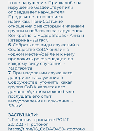
то же нарушение. При жалобе на 
нарушение бездействует или 
оправдывает нарушителя. 
Предвзятое отношение к 
новичкам. Панибратские 
отношения с некоторыми членами 
группы и поблажки за нарушения. 
Конкретно, о модераторах - Анна и 
Катерина - 
Натали 
6. 
Собрать все виды служений в 
Сообществе CoDA онлайн в 
«одном месте»/файле и к нему 
приложить рекомендации по 
каждому виду служения. - 
Маргарита 
7
. При наделении служащего 
доверием на служение в 
Содружестве  уточнять, какая 
группа CoDA является его 
домашней, чтобы можно было 
послушать его опыт 
выздоровления и служения. -      
Юля К.
ЗАСЛУШАЛИ
:
1. 
Решения, принятые РС ИГ 
20.12.23 - Протокол 
https://t.me/IG_CoDA/9480-
протоко