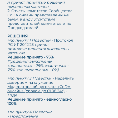
л принят, принятые решения 
выполнены частично.
2. 
Отчеты комитетов Сообщества 
CoDA онлайн представлены
 не 
были, в виду отсутствия 
представителей комитетов и их 
Председателей.
РЕШЕНИЯ
:
>по пункту 1 Повестки - 
Протокол 
РС ИГ 20.12.23
 принят, 
принятые решения выполнены 
частично
Решение принято - 75%
(*решения выполнены 
«полностью» - 25%, «частично» - 
75%, «не выполнены» - 0%)
>по пункту 3 Повестки - 
Наделить 
доверием на служение 
Модератора общего чата «CoDA 
онлайн» (сроком до 01.08.24г)
 - 
Надя 
Решение принято - единогласно 
100%
>по пункту 4 Повестки 
- Предложение 