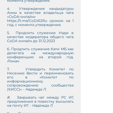
момента утверждения.
4.  Утверждение кандидатуры 
Анны в качестве владельца чата 
«CoDA-онлайн» 
https://t.me/CoDA12Ru сроком на 1 
год, с момента утверждения.
5.  Продлить служение Нади в 
качестве модератора общего чата 
CoDA онлайн до 31.12.2023
6. Продлить служение Кати МБ как 
делегата на международную 
конференцию на второй год. 
Роман
7.    Утвердить Комитет по 
Несению Вести и переименовать 
его в «Комитет по 
информационному 
сопровождению сообщества 
(КИСС)» - 
Надежда Л.
8.   
Закрывать чат между РС ИГ, 
предложения в повестку высылать 
на почту ИГ. - 
Надежда Л.