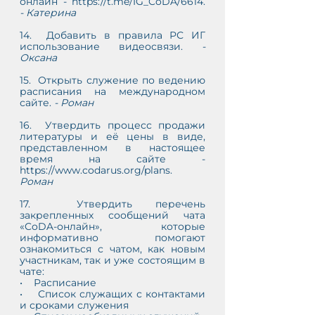
онлайн - https://t.me/IG_CoDA/6614. 
- Катерина
14.  Добавить в правила РС ИГ 
использование видеосвязи. 
- 
Оксана
15.  Открыть служение по ведению 
расписания на международном 
сайте. 
- Роман
16.  Утвердить процесс продажи 
литературы и её цены в виде, 
представленном в настоящее 
время на сайте - 
https://www.codarus.org/plans. 
Роман
17.  Утвердить перечень 
закрепленных сообщений чата 
«CoDA-онлайн», которые 
информативно помогают 
ознакомиться с чатом, как новым 
участникам, так и уже состоящим в 
чате: 
•    Расписание
•    Список служащих с контактами 
и сроками служения 