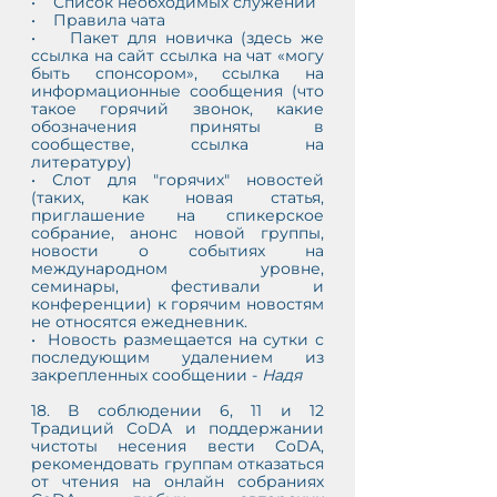
•    Список необходимых служений
•    Правила чата 
•    Пакет для новичка (здесь же 
ссылка на сайт ссылка на чат «могу 
быть спонсором», ссылка на 
информационные сообщения (что 
такое горячий звонок, какие 
обозначения приняты в 
сообществе, ссылка на 
литературу)
• Слот для "горячих" новостей 
(таких, как новая статья, 
приглашение на спикерское 
собрание, анонс новой группы, 
новости о событиях на 
международном уровне, 
семинары, фестивали и 
конференции) к горячим новостям 
не относятся ежедневник.
•  Новость размещается на сутки с 
последующим удалением из 
закрепленных сообщении - 
Надя
18. В соблюдении 6, 11 и 12 
Традиций CoDA и поддержании 
чистоты несения вести CoDA, 
рекомендовать группам отказаться 
от чтения на онлайн собраниях 