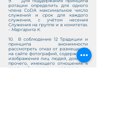
9.    Для поддержания принципа 
ротации определить для одного 
члена CoDA максимальное число 
служений и срок для каждого 
служения, с учётом несения 
Служения на группе и в комитетах. 
- 
Маргарита К.
10.  В соблюдение 12 Традиции и 
принципа анонимности 
рассмотреть отказ от размещения 
на сайте фотографий, содержащих 
изображения лиц людей, домов и 
прочего, имеющего отношения к 
реальной жизни человека. - 
Маргарита К.
11.    Утвердить формат Рабочего 
Собрания Интергруппы CoDA 
онлайн - https://t.me/IG_CoDA/6614. 
- 
Катерина 
12.    Добавить в правила РС ИГ 
использование видеосвязи. 
- 
Оксана
13.    Открыть служение по 
ведению расписания на 