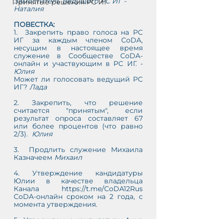
Заместитель Ведущего РС ИГ - 
Принятые решения РС ИГ
Наталия
ПОВЕСТКА: 
1.  Закрепить право голоса на РС 
ИГ за каждым членом CoDA, 
несущим в настоящее время 
служение в Сообществе CoDA-
С
онлайн и участвующим в РС ИГ. - 
АМ
Юлия
Может ли голосовать ведущий РС 
ИГ? 
Лада
О
2. Закрепить, что решение 
-
считается "принятым", если 
результат опроса составляет 67 
или более процентов (что равно 
2/3). 
 Юлия
3.  Продлить служение Михаила 
Казначеем 
Михаил
4. Утверждение кандидатуры 
Юлии в качестве владельца 
Канала https://t.me/CoDA12Rus 
CoDA-онлайн сроком на 2 года, с 
момента утверждения.