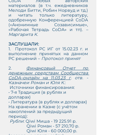
CoDA любых авторских 
материалов (в т.ч. ежедневников 
Мелоди Битти, Робин Норвуд и тд.) 
и читать только литературу, 
одобренную Конференцией CoDA 
(«Анонимные Созависимые», 
«Рабочая Тетрадь CoDA» и тп). 
– 
Маргарита К.
ЗАСЛУШАЛИ:
1.  Протокол РС ИГ от 15.02.23 г. и 
выполнение принятых на данном 
РС решений – 
Протокол принят
2.  
Финансовый Отчет по 
денежным средствам Сообщества 
CoDA–онлайн на 11.03.23 г
. 
отв. - 
Казначеи Роман и Юля К
.:
 Источники финансирования:
• 7-я Традиция (в рублях и 
долларах)
• Литература (в рублях и долларах)
На хранении в Казне (с учётом 
накоплений за предыдущий 
период):
Рубли
: Qiwi Миша - 19 225.91 р.
               Qiwi Роман - 57 210,70 р. 
               Qiwi Юля - 60 000,00 р. 