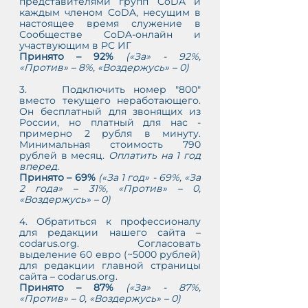
представителями групп CoDA и 
каждым членом CoDA, несущим в 
настоящее время служение в 
Сообществе CoDA-онлайн и 
участвующим в РС ИГ 
Принято – 92% 
(«За» - 92%, 
«Против» – 8%, «Воздержусь» – 0)
3.    Подключить номер "800" 
вместо текущего неработающего. 
Он бесплатный для звонящих из 
России, но платный для нас - 
примерно 2 рубля в минуту. 
Минимальная стоимость 790 
рублей в месяц. 
Оплатить на 1 год 
вперед.
Принято – 69% 
(«За 1 год» - 69%, «За 
2 года» – 31%, «Против» – 0, 
«Воздержусь» – 0)
4. Обратиться к профессионалу 
для редакции нашего сайта – 
codarus.org. Согласовать 
выделение 60 евро (~5000 рублей) 
для редакции главной страницы 
сайта – codarus.org.
Принято – 87% 
(«За» - 87%, 
«Против» – 0, «Воздержусь» – 0)