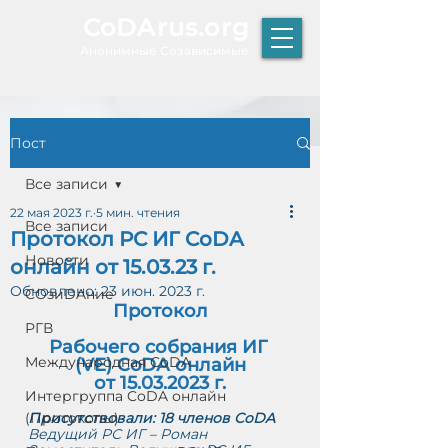
CoDArus.org
А
нонимные Созависимые
Пост
ЫТИЕ
Все записи
22 мая 2023 г.
5 мин. чтения
Все записи
Протокол РС ИГ CoDA
Р
Новости
онлайн от 15.03.23 г.
К
Т
Обновлено:
23 июн. 2023 г.
COзиDAние
О
Протокол
РГВ
Рабочего собрания ИГ 
Международная CoDA
(VE) CoDА онлайн
от 15.03.2023 г.
Интергруппа CoDA онлайн
(Протоколы)
Присутствовали: 18 членов CoDA
Ведущий РС ИГ – Роман