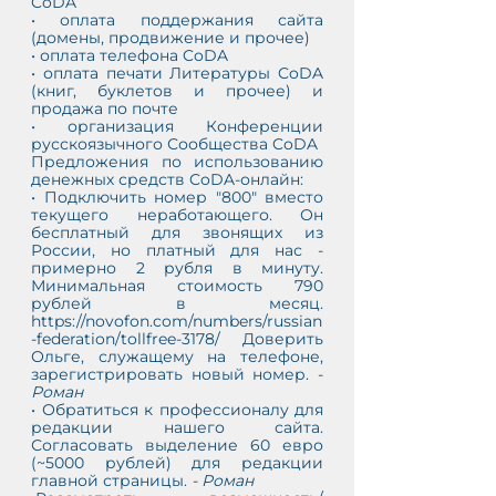
CoDA
• оплата поддержания сайта 
(домены, продвижение и прочее)
• оплата телефона CoDA 
• оплата печати Литературы CoDA 
(книг, буклетов и прочее) и 
продажа по почте
• организация Конференции 
русскоязычного Сообщества CoDA
Предложения по использованию 
денежных средств CoDA-онлайн:
• Подключить номер "800" вместо 
текущего неработающего. Он 
бесплатный для звонящих из 
России, но платный для нас - 
примерно 2 рубля в минуту. 
Минимальная стоимость 790 
рублей в месяц. 
https://novofon.com/numbers/russian
-federation/tollfree-3178/ Доверить 
Ольге, служащему на телефоне, 
зарегистрировать новый номер. - 
Роман
• Обратиться к профессионалу для 
редакции нашего сайта. 
Согласовать выделение 60 евро 
(~5000 рублей) для редакции 
главной страницы. 
- Роман