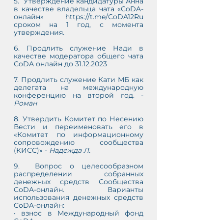
5.  Утверждение кандидатуры Анна 
в качестве владельца чата «CoDA-
онлайн» https://t.me/CoDA12Ru 
сроком на 1 год, с момента 
утверждения.
6. Продлить служение Нади в 
качестве модератора общего чата 
CoDA онлайн до 31.12.2023
7. Продлить служение Кати МБ как 
делегата на международную 
конференцию на второй год. - 
Роман
8. Утвердить Комитет по Несению 
Вести и переименовать его в 
«Комитет по информационному 
сопровождению сообщества 
(КИСС)» - 
Надежда Л.
9.  Вопрос о целесообразном 
распределении собранных 
денежных средств Сообщества 
CoDA-онлайн. Варианты 
использования денежных средств 
CoDA-онлайн:
• взнос в Международный фонд 