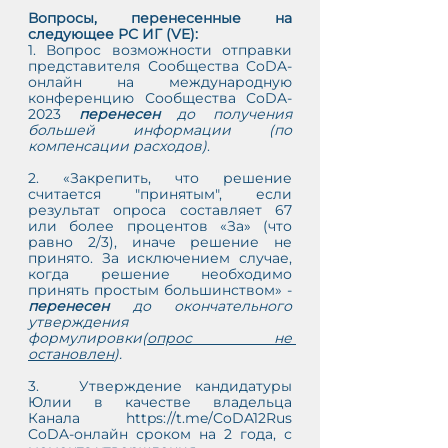
Вопросы, перенесенные на 
следующее РС ИГ (VE):
1. Вопрос возможности отправки 
представителя Сообщества CoDA-
онлайн на международную 
конференцию Сообщества CoDA-
2023 
перенесен
 до получения 
большей информации (по 
компенсации расходов)
.
2. «Закрепить, что решение 
считается "принятым", если 
результат опроса составляет 67 
или более процентов «За» (что 
равно 2/3), иначе решение не 
принято. За исключением случае, 
когда решение необходимо 
принять простым большинством» - 
перенесен
 до окончательного 
утверждения 
формулировки(
опрос не 
остановлен
).
3.   Утверждение кандидатуры 
Юлии в качестве владельца 
Канала https://t.me/CoDA12Rus 
CoDA-онлайн сроком на 2 года, с 