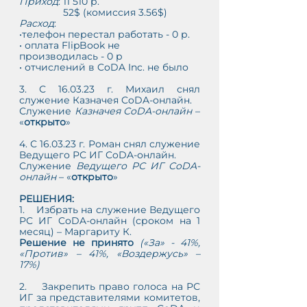
Приход
: 11 510 р.
                52$ (комиссия 3.56$)
Расход
: 
•телефон перестал работать - 0 р. 
• оплата FlipBook не 
производилась - 0 р
• отчислений в CoDA Inc. не было 
3. С 16.03.23 г. Михаил снял 
служение Казначея CoDA-онлайн. 
Служение 
Казначея CoDA-онлайн
 – 
«
открыто
»
4. С 16.03.23 г. Роман снял служение 
Ведущего РС ИГ CoDA-онлайн. 
Служение 
Ведущего РС ИГ CoDA-
онлайн
 – «
открыто
»
РЕШЕНИЯ:
1.    Избрать на служение Ведущего 
РС ИГ CoDA-онлайн (сроком на 1 
месяц) – Маргариту К.
Решение не принято 
(«За» - 41%, 
«Против» – 41%, «Воздержусь» – 
17%)
2.    Закрепить право голоса на РС 
ИГ за представителями комитетов, 