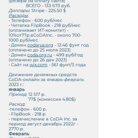
(резерв на оплату сайта)
              ВСЕГО - 133 673 руб.
Доллары
: Stripe - 225.50 $
Расходы
:
• Телефон - 600 руб/мес
• Читалка FlipBook - 218 руб/мес 
(оплачивает ИТ-комитет) • 
10%от7Тр.вCoDAInc. - около 700-
1000 руб/мес.
• Домен 
codarus.org
 - 12.46 фунт год 
(оплачено до 25 июля 2023)
• Домен 
coda.org.ru
 - 499 руб/год 
(оплачено до 26 дек 2023) 
• Сайт на 
wix.com
 - 561 фунт/3 года
Движение денежных средств 
CoDA-онлайн за 
январь-февраль
2023 г.:
январь
Приход
: 12 517 р.
                77$ (комиссия 4.80$)
Расход
: 
•телефон - 600 р. 
• FlipBook - 218 р
• перечисление в CoDA Inc. за 
период август-декабрь 2022г - 
2770 р.
Февраль
: 