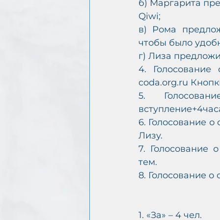
б) Маргарита пре
Qiwi;
в) Рома предлож
чтобы было удобн
г) Лиза предложи
4. Голосование
coda.org.ru Кноп
5. Голосован
вступление+4часа
6. Голосование о
Лизу.
7. Голосование 
тем.
8. Голосование о 
1. «За» – 4 чел.