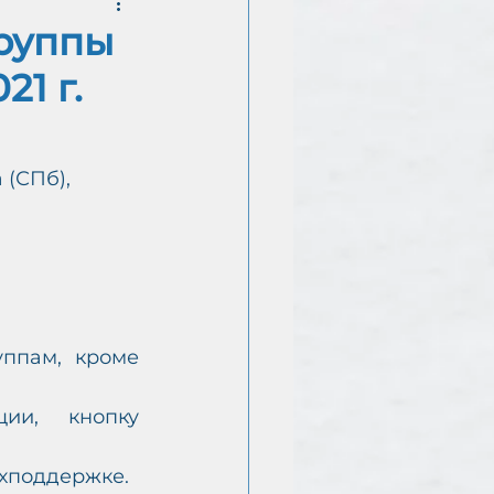
группы
1 г.
Е
(СПб), 
.
ппам, кроме 
ии, кнопку 
ехподдержке.