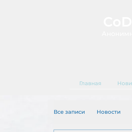
CoD
А
ноним
Главная
Нови
Т
О
Все записи
Новости