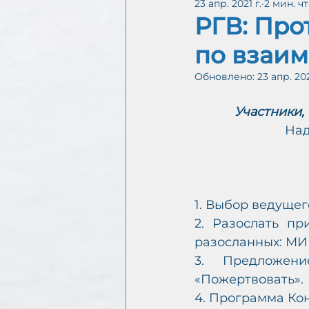
23 апр. 2021 г.
2 мин. ч
Интергруппа CoDA онл
РГВ: Про
по взаим
Обновлено:
23 апр. 202
С
А
Участники,
 На
1. Выбор ведущег
2. Разослать п
разосланных: МИ
3. Предложени
«Пожертвовать».
4. Программа Кон