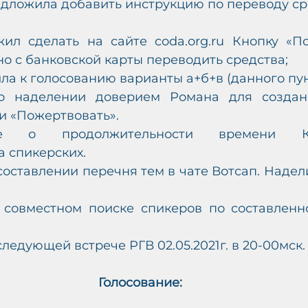
дложила добавить инструкцию по переводу сре
ил сделать на сайте coda.org.ru Кнопку «Пож
о с банковской карты переводить средства;
ла к голосованию варианты а+б+в (данного пун
 о наделении доверием Романа для создан
ки «Пожертвовать». 
ие о продолжительности времени Кон
 спикерских. 
 составлении перечня тем в чате Вотсап. Надел
о совместном поиске спикеров по составленн
следующей встрече РГВ 02.05.2021г. в 20-00мск.
Голосование: