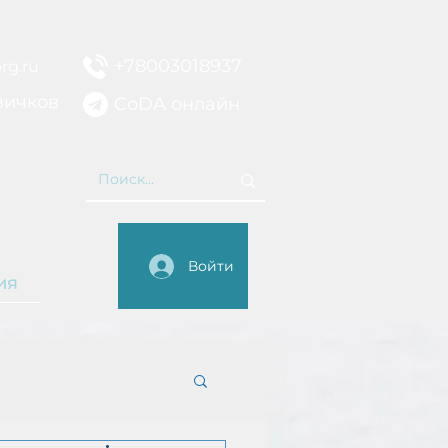
+78003018937
rg.ru
вичков
CoDA онлайн
НИЕ
Войти
ия