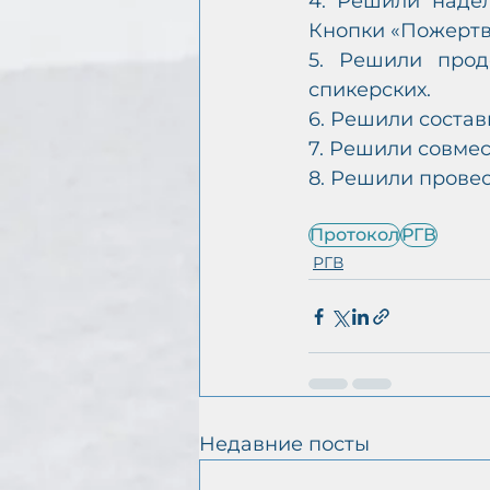
4. Решили надел
Кнопки «Пожертв
5. Решили прод
спикерских.
6. Решили состав
7. Решили совме
8. Решили провес
Протокол
РГВ
РГВ
Недавние посты