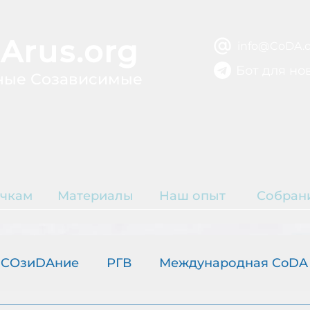
Arus.org
info@CoDA.o
Бот для но
ные Созависимые
ВЫЗДОРОВЛЕ
ЫТИЕ
Р
чкам
Материалы
Наш опыт
Собран
К
COзиDAние
РГВ
Международная CoDA