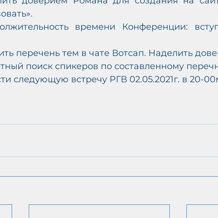
ить доверием Романа для создания на сайте 
овать».
олжительность времени Конференции: вступ
ить перечень тем в чате Вотсап. Наделить дов
стный поиск спикеров по составленному переч
ти следующую встречу РГВ 02.05.2021г. в 20-00