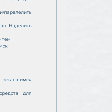
/паралелить 
ап. Наделить 
 тем.
мск.
 оставшимся 
редств для 