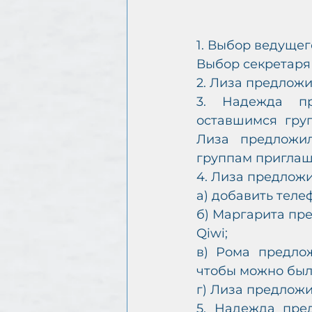
1. Выбор ведущег
Выбор секретаря
2. Лиза предложи
3. Надежда пр
оставшимся гру
Лиза предложил
группам приглаш
4. Лиза предложи
а) добавить телеф
б) Маргарита пре
Qiwi;
в) Рома предлож
чтобы можно было
г) Лиза предложи
5. Надежда пре