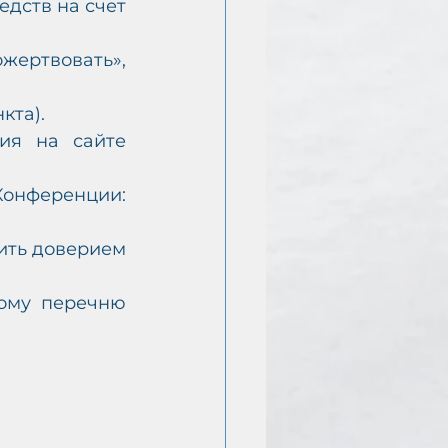
дств на счет 
ертвовать», 
кта).
ия на сайте 
ференции: 
ить доверием 
ому перечню 