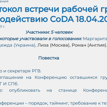
тения
айн (Протоколы)
Принятые решения РС ИГ
токол встречи рабочей 
одействию CoDA 18.04.202
ЕНИ
1 г.
Участники: 5 человек
М
 которые участвовали в голосовании: 
Маргарита 
Ж
дежда (Украина), 
Лиза (Москва), Роман (Англия)
А
О
В
-
У
Повестка
о и секретаря РГВ.
риглашение на Конференцию оставшимся гру
Г И СПб.
е: опубликовать на станице Конференц
ференции – порядок, тайминг, требование к т