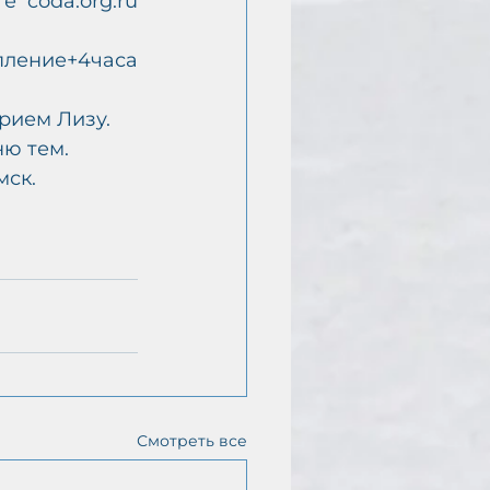
coda.org.ru 
ление+4часа 
ерием Лизу.
ню тем.
мск.
Смотреть все