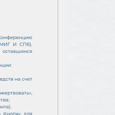
онференцию 
МИГ И СПб). 
оставшимся 
нции:
дств на счет 
ертвовать», 
тва;
кта).
 Кнопку для 