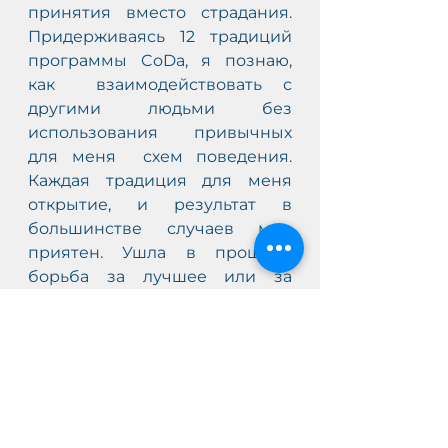
принятия вместо страдания.  
Придерживаясь 12 традиций 
программы CoDa, я познаю, 
как  взаимодействовать с 
другими людьми без 
использования привычных 
для меня  схем поведения. 
Каждая традиция для меня 
открытие, и результат в  
большинстве случаев мне 
приятен. Ушла в прошлое 
борьба за лучшее или за  
власть, осталось только 
собирать золотые бонусы, 
которых я ждала так  долго. С 
помощью 12 шагов принимаю 
себя настоящую и исследую 
природу  своих заблуждений 
(ошибок) и тогда понимаю, что 