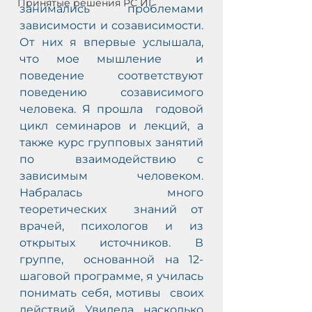
Принятые решения РС ИГ
занимались проблемами  
зависимости и созависимости. 
От них я впервые услышала, 
что мое мышление  и 
поведение соответствуют 
С
поведению созависимого 
АМ
человека. Я прошла  годовой 
цикл семинаров и лекций, а 
О
также курс групповых занятий 
-
по  взаимодействию с 
зависимым человеком. 
Набралась много 
теоретических  знаний от 
врачей, психологов и из 
открытых источников. В 
группе,  основанной на 12-
шаговой программе, я училась 
понимать себя, мотивы  своих 
действий. Увидела, насколько 