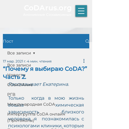
CoDArus.org
А
нонимные Созависимые
Пост
ЫТИЕ
Все записи
17 мар. 2021 г.
4 мин. чтения
Все записи
“Почему я выбираю CoDA?”
Р
Новости
Часть 2.
К
Т
Рассказывает Екатерина.
COзиDAние
О
РГВ
Только  когда в мою жизнь 
Международная CoDA
вошла химическая 
зависимость близкого 
Интергруппа CoDA онлайн
человека, я  познакомилась с 
(Протоколы)
психологами клиники, которые 