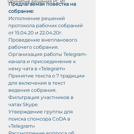
Принятые решения РС ИГ
Предлагаемая повестка на 
собрание:
Исполнение решений 
протокола рабочих собраний 
от 15.04.20 и 22.04.20г.
С
Проведение внепланового 
АМ
рабочего собрания.
Организация работы Telegram-
О
канала и присоединение к 
-
нему чата в «Telegram»
Принятие текста о 7 традиции 
для включения в текст 
ведения собрания.
Фильтрация участников в 
чатах Skype.
Утверждение группы для 
поиска спонсора CoDA в 
«Telegram»
Рассмотрение вопроса об 