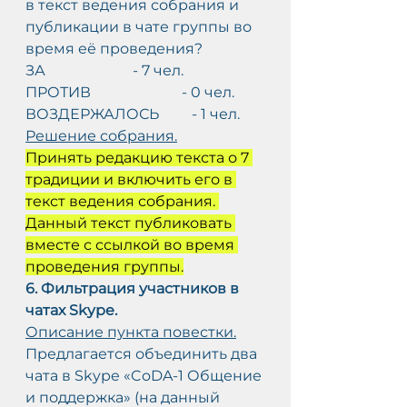
в текст ведения собрания и 
публикации в чате группы во 
время её проведения?
ЗА                        - 7 чел.
ПРОТИВ                         - 0 чел.
ВОЗДЕРЖАЛОСЬ         - 1 чел.
Решение собрания.
Принять редакцию текста о 7 
традиции и включить его в 
текст ведения собрания. 
Данный текст публиковать 
вместе с ссылкой во время 
проведения группы.
6. Фильтрация участников в 
чатах Skype.
Описание пункта повестки.
Предлагается объединить два 
чата в Skype «CoDA-1 Общение 
и поддержка» (на данный 