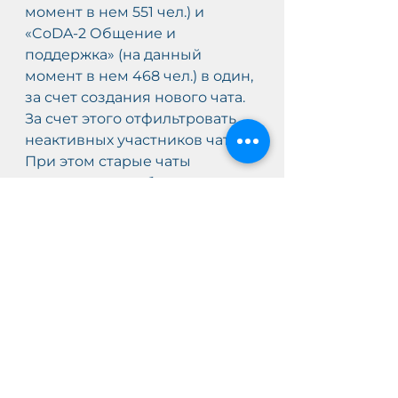
момент в нем 551 чел.) и 
«CoDA-2 Общение и 
поддержка» (на данный 
момент в нем 468 чел.) в один, 
за счет создания нового чата. 
За счет этого отфильтровать 
неактивных участников чатов. 
При этом старые чаты 
закрываться не будут, а их 
обслуживание прекратится. 
Будет организована 
техническая поддержка для 
людей, у которых возникнут 
проблемы с переходом.
Предложения и замечания.
Не поступило.
Голосование №7
Создать новый чат в Skype для 