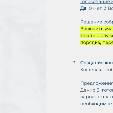
Голосование 
Да
, 0 Нет, 3 
Решение соб
Включить уча
тексте о слу
порядке, пер
Создание кош
Кошелек необ
Предложения
Денис Б. гот
вариант плат
необходимое 