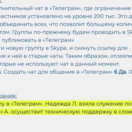
:
лнительный чат в «Телеграм», где ограничение 
астников установлено на уровне 200 тыс. Это д
объединить всех, что позволит большему коли
том. Группы по-прежнему будем проводить в Sk
х публиковать в «Телеграм»
 новую группу в Skype, и скинуть ссылку для 
я к ней в старые чаты. Таким образом, отсеяли
оторые не используют чат в данный момент.
5: Создать чат для общения в «Телеграм»
 6 Да
, 
рания:
пу в «Телеграм». Надежда Л. взяла служение п
н А. осуществит техническую поддержку в слож