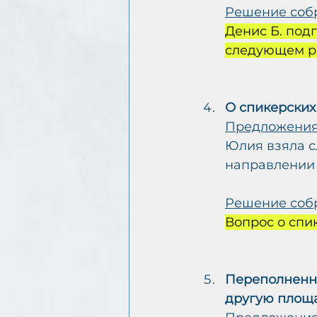
Решение соб
Денис Б. под
следующем ра
О спикерских
Предложения
Юлия взяла сл
направлении 
Решение соб
Вопрос о спи
Переполненно
другую площа