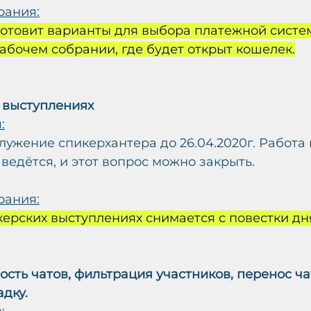
рания:
готовит варианты для выбора платежной систе
бочем собрании, где будет открыт кошелек.
 выступлениях
:
ужение спикерхантера до 26.04.2020г. Работа 
ведётся, и этот вопрос можно закрыть.
рания:
керских выступлениях снимается с повестки дн
сть чатов, фильтрация участников, перенос ча
дку.