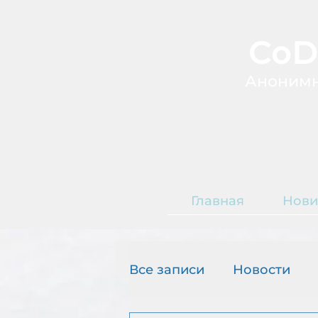
CoD
А
ноним
Главная
Нови
Т
О
Все записи
Новости