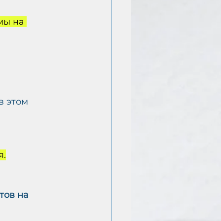
мы на 
в этом 
я.
тов на 