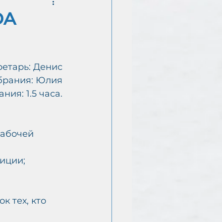
DA
Е
ретарь: Денис
брания: Юлия
ния: 1.5 часа.
абочей 
иции;
 тех, кто 