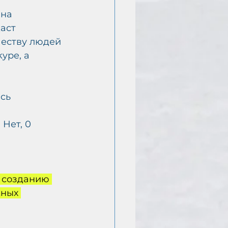
на 
аст 
честву людей 
ype, а 
сь 
0 Нет, 0 
о созданию 
ных 