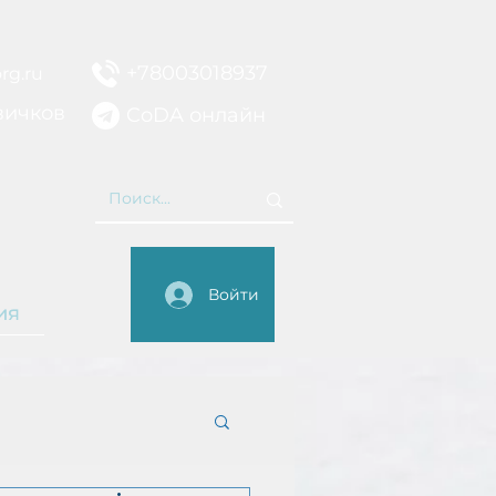
+78003018937
rg.ru
вичков
CoDA онлайн
НИЕ
Войти
ия