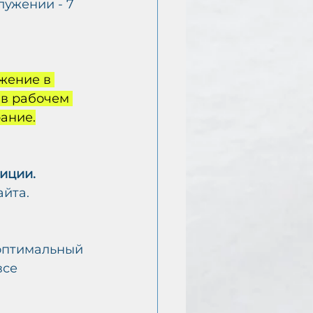
лужении - 7 
жение в 
 в рабочем 
ание.
иции.
айта.
 оптимальный 
се 