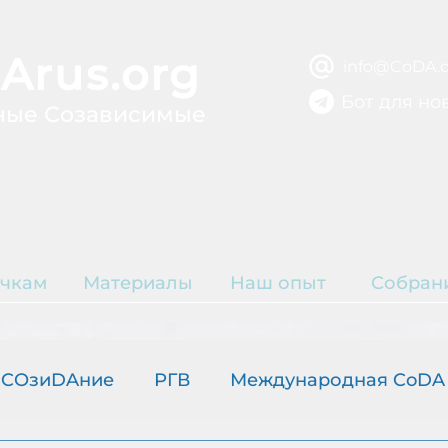
Arus.org
info@CoDA.o
Бот для но
ные Созависимые
ВЫЗДОРОВЛЕ
ЫТИЕ
Р
чкам
Материалы
Наш опыт
Собран
К
COзиDAние
РГВ
Международная CoDA