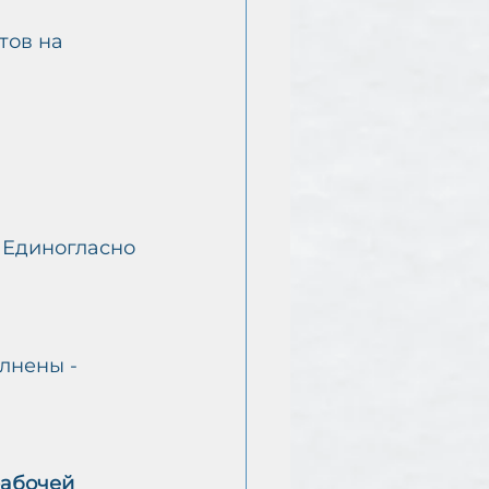
тов на 
, Единогласно
лнены - 
абочей 