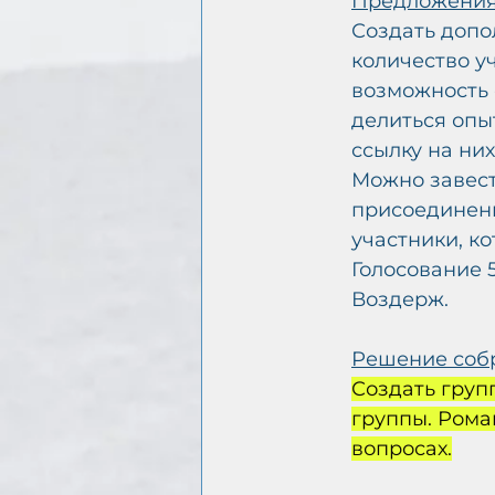
Предложения
Создать допо
количество уч
возможность 
делиться опы
ссылку на ни
Можно завести
присоединени
участники, к
Голосование 
Воздерж.
Решение соб
Создать груп
группы. Рома
вопросах.