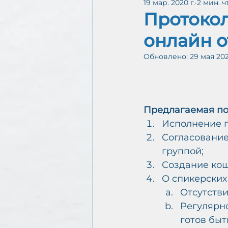
19 мар. 2020 г.
2 мин. 
Интергруппа CoDA онл
Протоко
онлайн от
Обновлено:
29 мая 202
С
А
Предлагаемая по
Исполнение 
Согласование
группой;
Создание кош
О спикерских
Отсутстви
Регулярно
готов быт