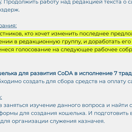
5
: Продолжить работу над редакцией текста о с
Воздерж.
рания:
стников, кто хочет изменить последнее предло
жении в редакционную группу, и доработать его
енеся голосование на следующее рабочее собр
елька для развития CoDA в исполнение 7 трад
ходимо создать для сбора средств на оплату с
:
ов заняться изучение данного вопроса и найти
формы для создания кошелька. И подготовить в
для организации служения казначея.