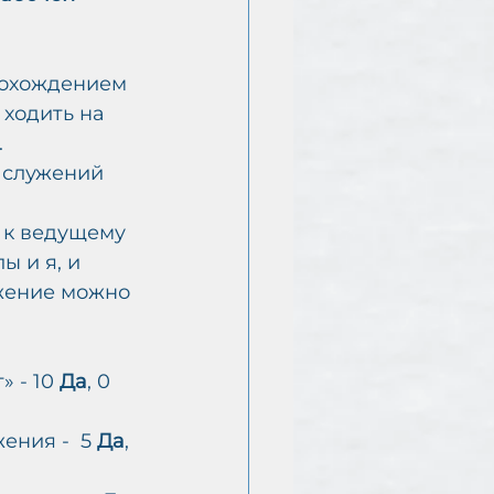
рохождением 
ходить на 
.
 служений 
 к ведущему 
 и я, и 
ужение можно 
 - 10 
Да
, 0 
ния -  5 
Да
, 