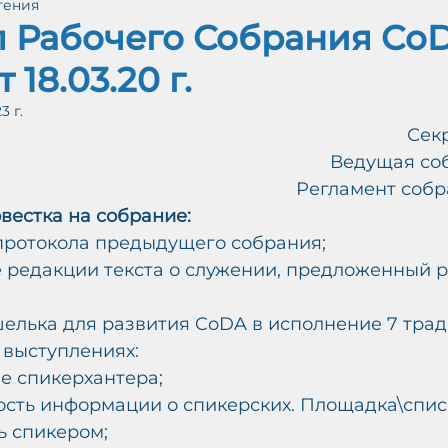
чтения
айн (Протоколы)
Принятые решения РС ИГ
л Рабочего Собрания Co
 18.03.20 г.
ЕНИ
3 г.
Сек
М
Ведущая со
Ж
Регламент собра
А
О
вестка на собрание:
В
-
У
протокола предыдущего собрания;
 редакции текста о служении, предложенный р
елька для развития CoDA в исполнение 7 трад
 выступлениях:
е спикерхантера;
сть информации о спикерских. Площадка\список
ь спикером;