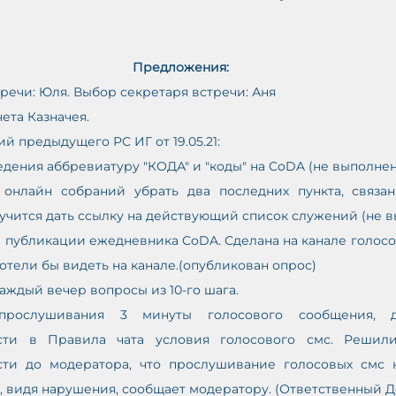
Предложения:
тречи: Юля. Выбор секретаря встречи: Аня
ета Казначея.
й предыдущего РС ИГ от 19.05.21:
ведения аббревиатуру "КОДА" и "коды" на CoDA (не выполне
 онлайн собраний убрать два последних пункта, связан
учится дать ссылку на действующий список служений (не 
 публикации ежедневника CoDA. Сделана на канале голосо
хотели бы видеть на канале.(опубликован опрос)
каждый вечер вопросы из 10-го шага.
прослушивания 3 минуты голосового сообщения, д
ести в Правила чата условия голосового смс. Решили
сти до модератора, что прослушивание голосовых смс н
к, видя нарушения, сообщает модератору. (Ответственный Д