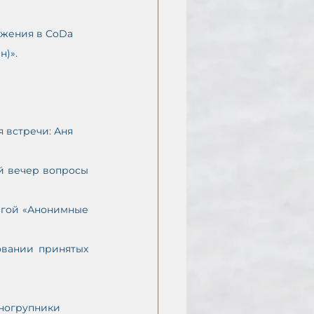
ужения в CoDa 
н)».
я встречи: Аня
й вечер вопросы 
игой «Анонимные 
вании принятых 
дногрупники 