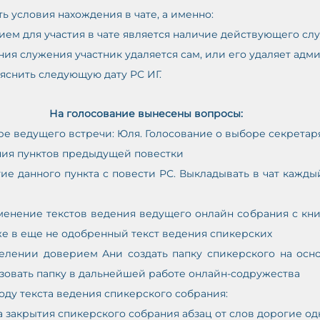
 условия нахождения в чате, а именно:
ем для участия в чате является наличие действующего сл
ия служения участник удаляется сам, или его удаляет адми
ыяснить следующую дату РС ИГ.
На голосование вынесены вопросы:
оре ведущего встречи: Юля. Голосование о выборе секретар
ния пунктов предыдущей повестки 
ятие данного пункта с повести РС. Выкладывать в чат кажды
зменение текстов ведения ведущего онлайн собрания с кн
же в еще не одобренный текст ведения спикерских 
делении доверием Ани создать папку спикерского на осно
зовать папку в дальнейшей работе онлайн-содружества
оду текста ведения спикерского собрания: 
ца закрытия спикерского собрания абзац от слов дорогие о