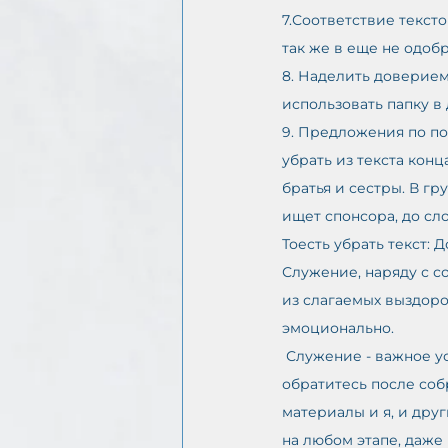
7.Соответствие текст
так же в еще не одоб
8. Наделить доверием
использовать папку 
9. Предложения по по
убрать из текста кон
братья и сестры. В гр
ищет спонсора, до сл
Тоесть убрать текст: 
Служение, наряду с с
из слагаемых выздоро
эмоционально.
 Служение - важное условие существования сообщества. У кого есть готовность помочь — 
обратитесь после соб
материалы и я, и друг
на любом этапе, даже