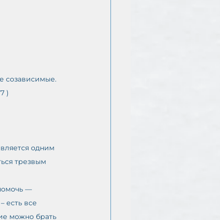
 
е созависимые. 
7 )
является одним 
ться трезвым 
 есть все 
ние можно брать 