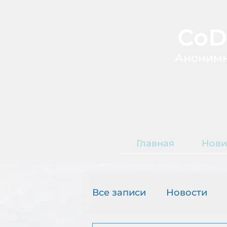
CoD
А
ноним
Главная
Нови
Т
О
Все записи
Новости