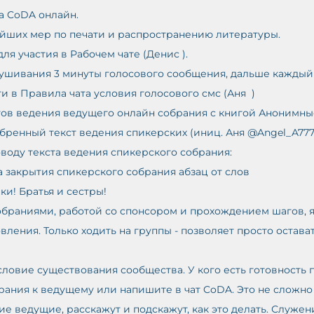
а CoDA онлайн.
ейших мер по печати и распространению литературы.
ля участия в Рабочем чате (Денис ).
лушивания 3 минуты голосового сообщения, дальше каждый
и в Правила чата условия голосового смс (Аня  )
стов ведения ведущего онлайн собрания с книгой Анонимны
обренный текст ведения спикерских (иниц. Аня @Angel_A777
оводу текста ведения спикерского собрания: 
а закрытия спикерского собрания абзац от слов 
и! Братья и сестры! 
обраниями, работой со спонсором и прохождением шагов, 
вления. Только ходить на группы - позволяет просто остава
рания к ведущему или напишите в чат CoDA. Это не сложно –
ие ведущие, расскажут и подскажут, как это делать. Служе