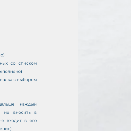
но)
ных со списком 
выполнено)
валка с выбором 
альше каждый 
 не вносить в 
е входит в его 
енис)