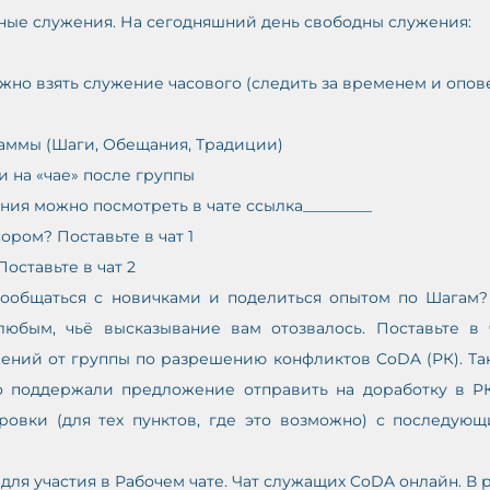
дные служения. На сегодняшний день свободны служения: 
ожно взять служение часового (следить за временем и опов
граммы (Шаги, Обещания, Традиции) 
и на «чае» после группы 
ия можно посмотреть в чате ссылка_________
сором? Поставьте в чат 1 
Поставьте в чат 2
 пообщаться с новичками и поделиться опытом по Шагам? 
бым, чьё высказывание вам отозвалось. Поставьте в ч
ний от группы по разрешению конфликтов CoDA (РК). Так 
о поддержали предложение отправить на доработку в РК
овки (для тех пунктов, где это возможно) с последующ
 для участия в Рабочем чате. Чат служащих CoDA онлайн. В 