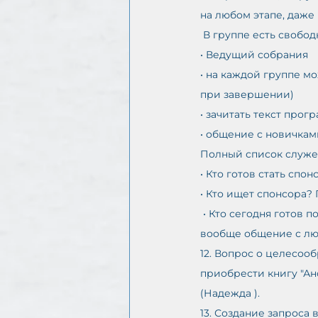
на любом этапе, даже
 В группе есть свобо
• Ведущий собрания 
• на каждой группе м
при завершении) 
• зачитать текст про
• общение с новичкам
Полный список служен
• Кто готов стать спон
• Кто ищет спонсора? 
 • Кто сегодня готов пообщаться с новичками и поделиться опытом по Шагам? Приветствуется 
вообще общение с люб
12. Вопрос о целесоо
приобрести книгу "Ан
(Надежда ).
13. Создание запроса