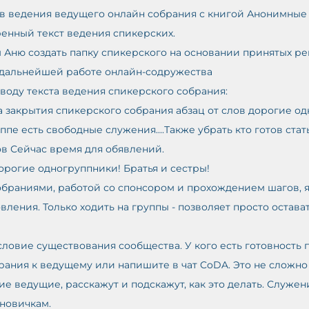
ов ведения ведущего онлайн собрания с книгой Анонимные
ренный текст ведения спикерских. 
 Аню создать папку спикерского на основании принятых р
в дальнейшей работе онлайн-содружества
воду текста ведения спикерского собрания: 
ца закрытия спикерского собрания абзац от слов дорогие о
уппе есть свободные служения....Также убрать кто готов стат
ов Сейчас время для обявлений. 
Дорогие одногруппники! Братья и сестры! 
обраниями, работой со спонсором и прохождением шагов, 
вления. Только ходить на группы - позволяет просто остава
рания к ведущему или напишите в чат CoDA. Это не сложно –
ие ведущие, расскажут и подскажут, как это делать. Служе
 новичкам.