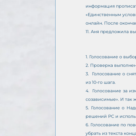
информация прописать
«Единственным услови
онлайн. После окончан
11. Аня предложила в
1. Голосование о выб
2. Проверка выполне
3.  Голосование о сн
из 10-го шага. 
4.  Голосование за и
созависимые». И так 
5. Голосование о На
решений РС и исполь
6. Голосование по пов
убрать из текста кон