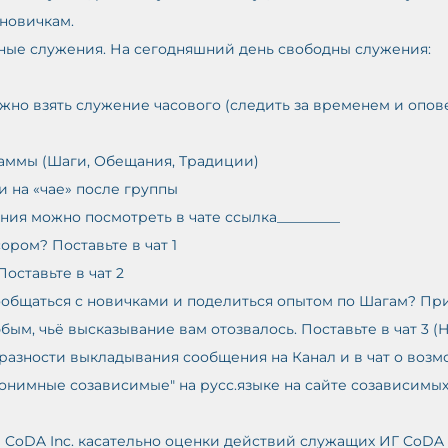
 новичкам.
дные служения. На сегодняшний день свободны служения: 
ожно взять служение часового (следить за временем и опов
граммы (Шаги, Обещания, Традиции) 
и на «чае» после группы 
ия можно посмотреть в чате ссылка_________
сором? Поставьте в чат 1 
Поставьте в чат 2
ым, чьё высказывание вам отозвалось. Поставьте в чат 3 (
бразности выкладывания сообщения на Канал и в чат о возм
онимные созависимые" на русс.языке на сайте созависимых
 в CoDA Inc. касательно оценки действий служащих ИГ CoDA