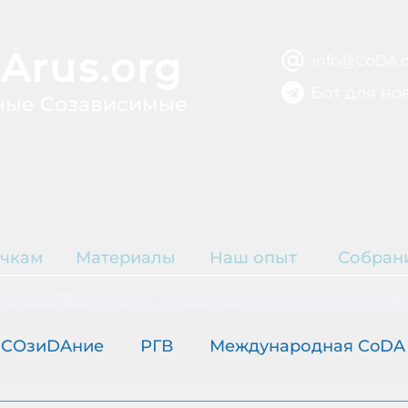
Arus.org
info@CoDA.o
Бот для но
ные Созависимые
ВЫЗДОРОВЛЕ
ЫТИЕ
Р
чкам
Материалы
Наш опыт
Собран
К
COзиDAние
РГВ
Международная CoDA