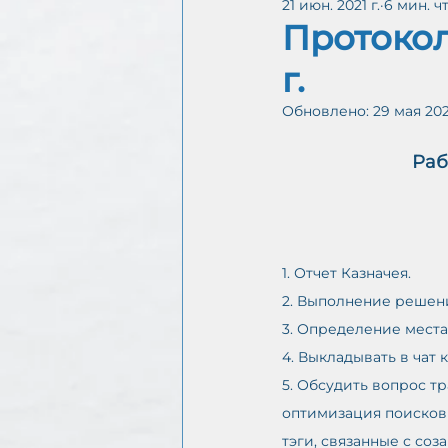
21 июн. 2021 г.
6 мин. ч
Интергруппа CoDA онл
Протокол
г.
Обновлено:
29 мая 202
С
А
Раб
1. Отчет Казначея.
2. Выполнение решени
3. Определение мест
4. Выкладывать в чат 
5. Обсудить вопрос т
оптимизация поисковы
тэги, связанные с соз