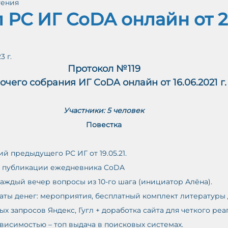
тения
айн (Протоколы)
Принятые решения РС ИГ
 РС ИГ CoDA онлайн от 21
ЕНИ
3 г.
Протокол №119
М
очего собрания ИГ CoDA онлайн от 16.06.2021 г.
Ж
А
О
В
Участники: 5 человек
-
У
Повестка
й предыдущего РС ИГ от 19.05.21.
а публикации ежедневника CoDA
каждый вечер вопросы из 10-го шага (инициатор Алёна).
раты денег: мероприятия, бесплатный комплект литературы 
х запросов Яндекс, Гугл + доработка сайта для четкого реа
ависимостью – топ выдача в поисковых системах. 