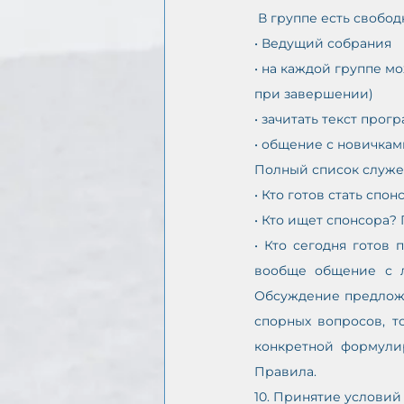
 В группе есть свобо
• Ведущий собрания 
• на каждой группе м
при завершении) 
• зачитать текст про
• общение с новичкам
Полный список служен
• Кто готов стать спон
• Кто ищет спонсора? 
• Кто сегодня готов
вообще общение с лю
Обсуждение предложе
спорных вопросов, т
конкретной формулир
Правила.
10. Принятие условий