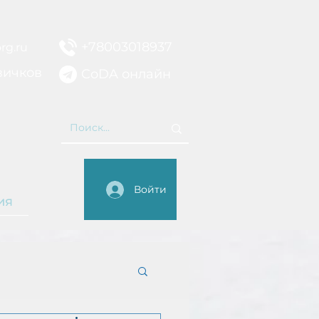
+78003018937
rg.ru
вичков
CoDA онлайн
НИЕ
Войти
ия