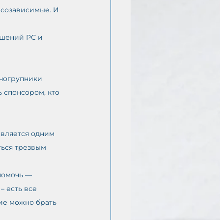
 созависимые. И 
ешений РС и 
дногрупники 
ь спонсором, кто 
является одним 
ться трезвым 
 есть все 
ние можно брать 