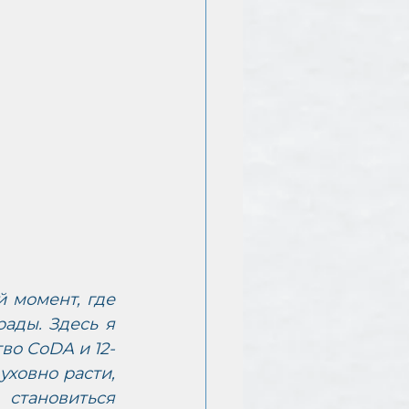
 момент, где 
ады. Здесь я 
во CoDA и 12-
ховно расти, 
тановиться 