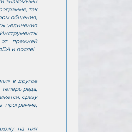
ми знакомыми 
ограмме, так 
рм общения, 
ты уединения 
Инструменты 
от прежней 
oDA и после!
ли» в другое 
теперь рада, 
жется, сразу 
 программе, 
хожу на них 