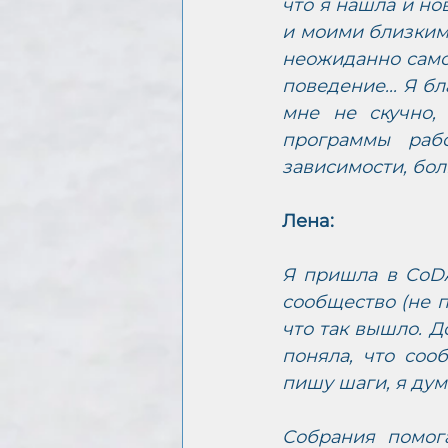
что я нашла и н
и моими близкими
неожиданно само
поведение... Я б
мне не скучно,
программы раб
зависимости, бол
Лена:
Я пришла в CoDA
сообщество (не п
что так вышло. До
поняла, что соо
пишу шаги, я дум
Собрания помога