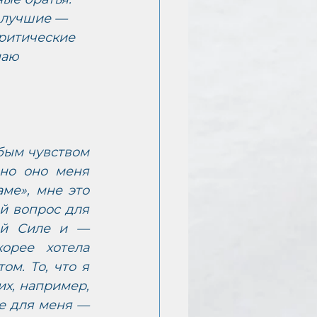
 лучшие — 
ритические 
аю 
ым чувством 
но оно меня 
ме», мне это 
 вопрос для 
ей Силе и — 
рее хотела 
м. То, что я 
х, например, 
е для меня — 