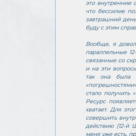
это внутренние с
что бессилие по
завтрашний день,
буду с этим справ
Вообще, я довол
параллельные 12
связанные со скр
и на эти вопрос
так она была 
«погрешностями» 
стало получить 
Ресурс появляет
хватает. Для эт
совершить внутре
действию (12-й Ш
меня уже есть, пр