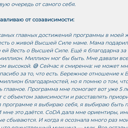
ую очередь от самого себя.
авливаю от созависимости:
самых главных достижений программы в моей ж
есть о живой Высшей Силе маме. Мама подарила
а ей Весть о Высшей Силе. Ещё я благодарна за
миллион. Миллион мог бы быть. Мне давали все
м высокой. 😅 Сейчас я смиренна: не может мне
асибо за то, что есть. Бережное отношение к 
миллион благодарностей, но я помню о том, что
ь главное. Программа мне помогает вот уже 5 л
 с объектом зависимости и расставлять приори
я программе я выбираю себя, я выбираю быть 
 мне это даётся. CoDA дала мне ориентиры, ин
е сбываются. И когда я осознала много раз мои
, что единственный мужчина — муж. Все остальн