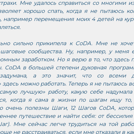
трахи. Мне удалось справиться со многими из 
зволяет хорошо спать, когда я не пытаюсь ко
 например перемещения моих 4 детей на курсы
ляться. 
ьно сильно прикипела к CoDA. Мне не хочет
-шаговые сообщества. Ну, например, у меня е
омным заработком. Но я верю в то, что здесь п
ы. CoDA в большей степени духовная програм
задумана, а это значит, что со всеми д
здесь можно работать. Теперь я не пытаюсь во 
«самую лучшую» работу, какую себе надумала 
ся, когда я сама в жизни по шагам ищу то, 
ого очень полезны Шаги, 12 Шагов CoDA, кото
ннее путешествие и найти себя: от бессилия (
аг). Мне сейчас легче трудиться на той работ
още не расстраиваться, если мне отказали в как