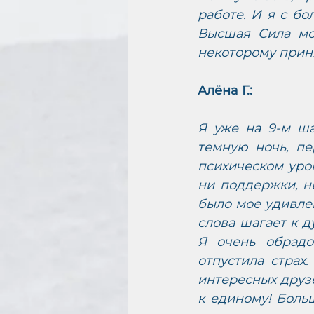
работе. И я с б
Высшая Сила мо
некоторому прин
Алёна Г.:
Я уже на 9-м ша
темную ночь, пе
психическом уров
ни поддержки, н
было мое удивлен
слова шагает к 
Я очень обрадо
отпустила страх.
интересных друзе
к единому! Боль