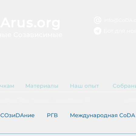
Arus.org
info@CoDA.o
Бот для но
ные Созависимые
ВЫЗДОРОВЛЕ
ЫТИЕ
Р
чкам
Материалы
Наш опыт
Собран
К
COзиDAние
РГВ
Международная CoDA