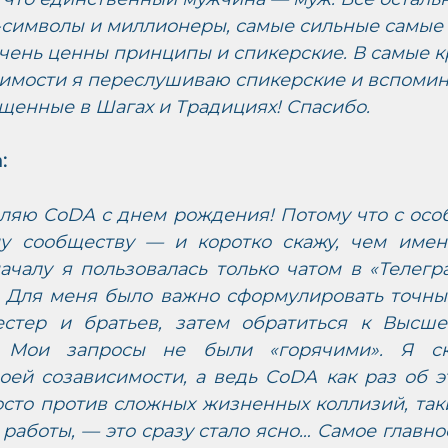
-символы и миллионеры, самые сильные самые
очень ценны принципы и спикерские. В самые к
имости я переслушиваю спикерские и вспомин
щенные в Шагах и Традициях! Спасибо.
:
ляю CoDA с днем рождения! Потому что с особ
у сообществу — и коротко скажу, чем имен
чалу я пользовалась только чатом в «Телегра
. Для меня было важно сформулировать точный
естер и братьев, затем обратиться к Высш
. Мои запросы не были «горячими». Я ско
оей созависимости, а ведь CoDA как раз об это
сто против сложных жизненных коллизий, таки
 работы, — это сразу стало ясно… Самое главно