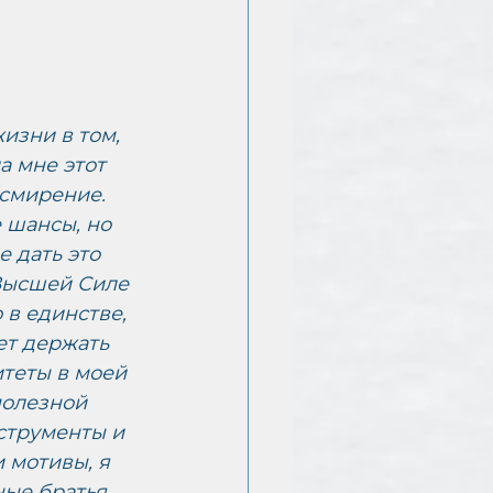
изни в том, 
 мне этот 
 смирение. 
 шансы, но 
 дать это 
Высшей Силе 
 в единстве, 
ет держать 
теты в моей 
полезной 
струменты и 
 мотивы, я 
ые братья. 