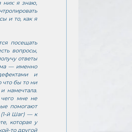
них: я знаю, 
нтролировать 
 и то, как я 
ся посещать 
сть вопросы, 
олучу ответы 
ма — именно 
ефектами и 
что бы то ни 
и намечтала. 
чего мне не 
рые помогают 
1-й Шаг) — к 
е, которая у 
ой-то другой 