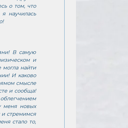
ь о том, что 
я научилась 
о!
ни! В самую 
изическом и 
 могла найти 
ии! И каково 
рямом смысле 
те и сообща! 
облегчением 
у меня новых 
 и стремимся 
я стало то, 