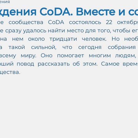
тения
айн (Протоколы)
Принятые решения РС ИГ
дения CoDA. Вместе и 
е сообщества CoDA состоялось 22 октября
ЕНИ
 сразу удалось найти место для того, чтобы его
 на нем около тридцати человек. Но необ
а такой сильной, что сегодня собрания 
М
Ж
всему миру. Оно помогает многим людям, 
А
ший повод рассказать об этом. Самое время
О
В
-
щества.
У