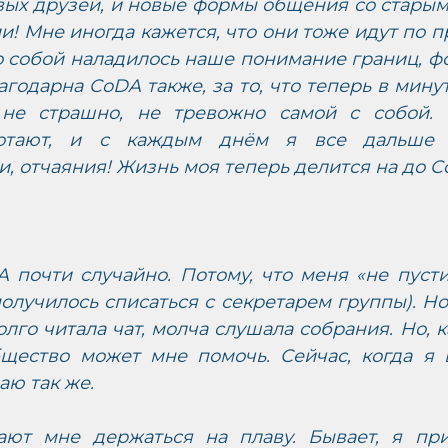
овых друзей, и новые формы общения со стары
! Мне иногда кажется, что они тоже идут по пр
 собой наладилось наше понимание границ, фо
лагодарна CoDA также, за то, что теперь в мину
 не страшно, не тревожно самой с собой. 
отают, и с каждым днём я все дальше 
и, отчаяния! Жизнь моя теперь делится на до C
 почти случайно. Потому, что меня «не пусти
олучилось списаться с секретарем группы). Но 
лго читала чат, молча слушала собрания. Но, ка
бщество может мне помочь. Сейчас, когда я в
аю так же. 
ют мне держаться на плаву. Бывает, я при