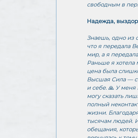
свободным в перв
Надежда, выздор
Знаешь, одно из 
что я передала В
мир, а я передал
Раньше я хотела 
цена была слишко
Высшая Сила — сп
и себе. 
🙏 
У меня 
могу сказать лиш
полный неконтакт
жизни. Благодар
тысячам людей. И
обещания, которы
вернулась к тому