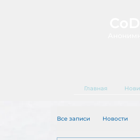
CoD
А
ноним
Главная
Нови
Т
О
Все записи
Новости