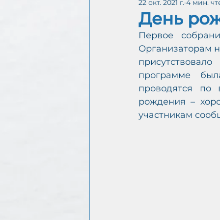
22 окт. 2021 г.
4 мин. ч
Интергруппа CoDA онл
День рож
Первое собрани
Организаторам не
присутствовало
С
программе был
А
проводятся по 
рождения – хоро
участникам сооб