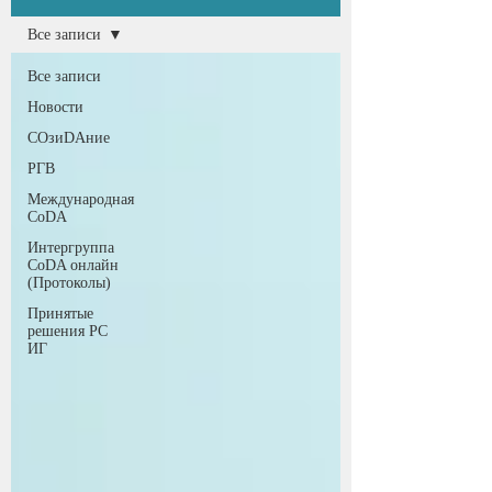
Все записи
Все записи
Новости
COзиDAние
РГВ
Международная
CoDA
Интергруппа
CoDA онлайн
(Протоколы)
Принятые
решения РС
ИГ